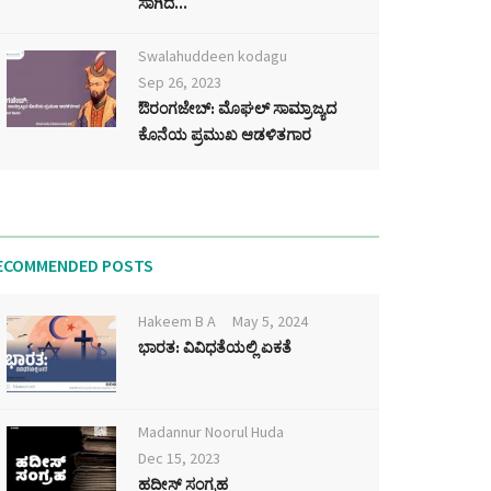
ಸಾಗಿದ...
Swalahuddeen kodagu
Sep 26, 2023
ಔರಂಗಜೇಬ್: ಮೊಘಲ್ ಸಾಮ್ರಾಜ್ಯದ
ಕೊನೆಯ ಪ್ರಮುಖ ಆಡಳಿತಗಾರ
ECOMMENDED POSTS
Hakeem B A
May 5, 2024
ಭಾರತ: ವಿವಿಧತೆಯಲ್ಲಿ ಏಕತೆ
Madannur Noorul Huda
Dec 15, 2023
ಹದೀಸ್ ಸಂಗ್ರಹ