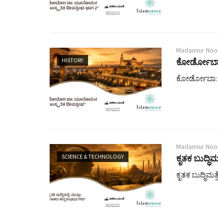
Madannur Noo
HISTORY
ಕೋರ್ಡೋಬಾ:
ಕೋರ್ಡೋಬಾ: 
Madannur Noo
SCIENCE & TECHNOLOGY
ಕೃತಕ ಬುದ್ಧಿ
ಕೃತಕ ಬುದ್ಧಿಮ