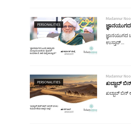
Madannur Noo
PERSONALITIES
ಜ್ಞಾನಯುಗದ 
ಜ್ಞಾನಯುಗದ ಒ
ಉಸ್ತಾದ್....
Madannur Noo
PERSONALITIES
ಖಬ್ಬಾಬ್ ಬಿನ
ಖಬ್ಬಾಬ್ ಬಿನ್