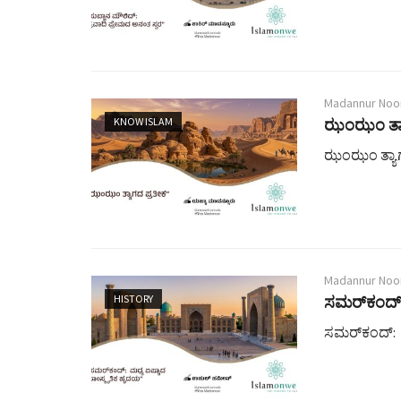
Madannur Noo
KNOW ISLAM
ಝಂಝಂ ತ್ಯಾ
ಝಂಝಂ ತ್ಯಾಗ
Madannur Noo
HISTORY
ಸಮರ್‌ಕಂದ್:
ಸಮರ್‌ಕಂದ್: 