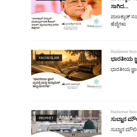
ಸಾಗಿದ...
ಪಾಣಕ್ಕಾಡ್ ಸ
ಹೆಜ್ಜೆಗಳು
Madannur Noo
KNOW ISLAM
ಭಾರತೀಯ ಜ್ಞಾ
ಭಾರತೀಯ ಜ್ಞಾನ
Madannur Noo
PROPHET
ಸುಬ್ಹಾನ ಮೌಲ
ಸುಬ್ಹಾನ ಮೌಲಿ