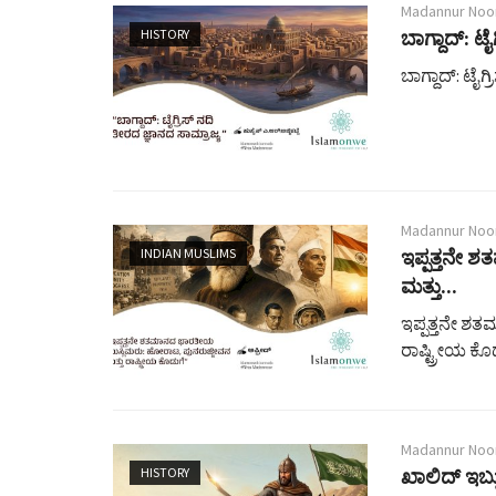
Madannur Noo
HISTORY
ಬಾಗ್ದಾದ್: ಟೈ
ಬಾಗ್ದಾದ್: ಟೈಗ್
Madannur Noo
INDIAN MUSLIMS
ಇಪ್ಪತ್ತನೇ
ಮತ್ತು...
ಇಪ್ಪತ್ತನೇ ಶ
ರಾಷ್ಟ್ರೀಯ ಕೊ
Madannur Noo
HISTORY
ಖಾಲಿದ್ ಇಬ್