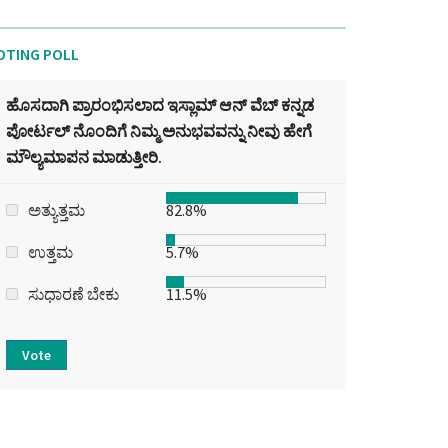
OTING POLL
ಹೊಸದಾಗಿ ಪ್ರಾರಂಭಿಸಲಾದ ಇಸ್ಲಾಮ್ ಆನ್ ವೆಬ್ ಕನ್ನಡ
ಪೋರ್ಟಲ್‌ ನೊಂದಿಗೆ ನಿಮ್ಮ ಅನುಭವವನ್ನು ನೀವು ಹೇಗೆ
ಮೌಲ್ಯಮಾಪನ ಮಾಡುತ್ತೀರಿ.
ಅತ್ಯುತ್ತಮ
82.8%
ಉತ್ತಮ
5.7%
ಸುಧಾರಣೆ ಬೇಕು
11.5%
Vote