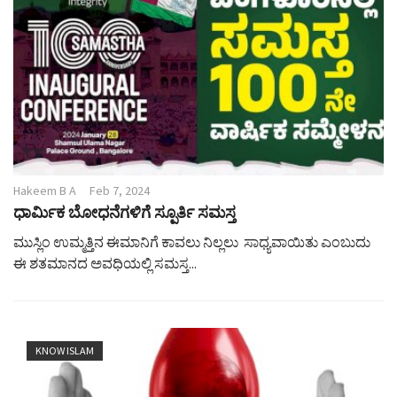
Hakeem B A
Feb 7, 2024
ಧಾರ್ಮಿಕ ಬೋಧನೆಗಳಿಗೆ ಸ್ಪೂರ್ತಿ ಸಮಸ್ತ
ಮುಸ್ಲಿಂ ಉಮ್ಮತ್ತಿನ ಈಮಾನಿಗೆ ಕಾವಲು ನಿಲ್ಲಲು ಸಾಧ್ಯವಾಯಿತು ಎಂಬುದು
ಈ ಶತಮಾನದ ಅವಧಿಯಲ್ಲಿ ಸಮಸ್ತ...
KNOW ISLAM