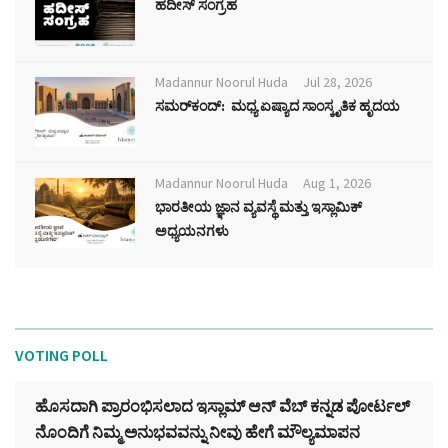
ಹದೀಸ್ ಸಂಗ್ರಹ
Madannur Noorul Huda
Jul 28, 2026
ಸಮರ್‌ಕಂದ್: ಮಧ್ಯ ಏಷ್ಯಾದ ಸಾಂಸ್ಕೃತಿಕ ಹೃದಯ
Madannur Noorul Huda
Aug 1, 2026
ಭಾರತೀಯ ಜ್ಞಾನ ವ್ಯವಸ್ಥೆ ಮತ್ತು ಇಸ್ಲಾಮಿಕ್
ಅಧ್ಯಯನಗಳು
VOTING POLL
ಹೊಸದಾಗಿ ಪ್ರಾರಂಭಿಸಲಾದ ಇಸ್ಲಾಮ್ ಆನ್ ವೆಬ್ ಕನ್ನಡ ಪೋರ್ಟಲ್‌
ನೊಂದಿಗೆ ನಿಮ್ಮ ಅನುಭವವನ್ನು ನೀವು ಹೇಗೆ ಮೌಲ್ಯಮಾಪನ