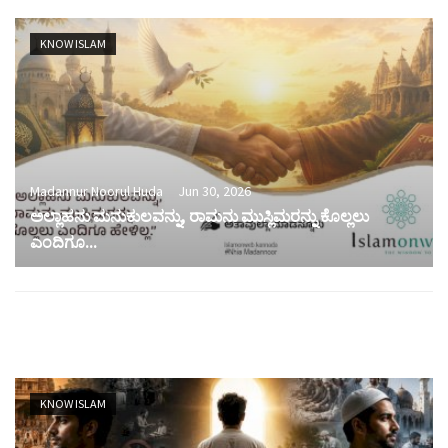
KNOW ISLAM
Madannur Noorul Huda
Jun 30, 2026
ಅಲ್ಲಾಹನು ಮನುಕುಲವನ್ನು, ರಾಮನು ಮುಸ್ಲಿಮರನ್ನು ಕೊಲ್ಲಲು
ಎಂದಿಗೂ...
KNOW ISLAM