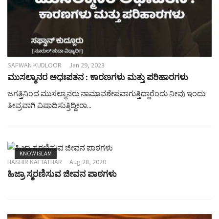
SAFWAN KUDLOOR
Jan 29, 2023
ಮುಸಲ್ಮಾನರ ಅಧಃಪತನ : ಕಾರಣಗಳು ಮತ್ತು ಪರಿಹಾರಗಳು
ಜಗತ್ತಿನಿಂದ ಮುಸಲ್ಮಾನರು ನಾಮಾವಶೇಷವಾಗುತ್ತಿದ್ದಾರೆಂದು ನೀವು ಇಂದು
ತೀವ್ರವಾಗಿ ವಿಷಾದಿಸುತ್ತಿದ್ದೀರಾ...
KNOW ISLAM
HASHIR KATTATHAR
Aug 28, 2020
ಹಿಜ್ರಾ ಸ್ಮರಣಿಸುವ ಜೀವನ ಪಾಠಗಳು