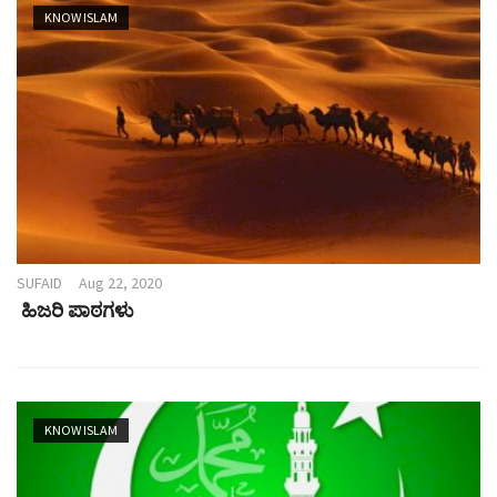
KNOW ISLAM
SUFAID
Aug 22, 2020
ಹಿಜರಿ ಪಾಠಗಳು
KNOW ISLAM