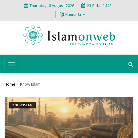
Thursday, 6 August 2026
23 Safar 1448
Kannada
T
o
g
Home
Know Islam
g
l
e
KNOW ISLAM
N
a
v
i