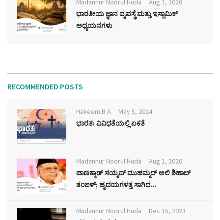
Madannur Noorul Huda
Aug 1, 2026
ಭಾರತೀಯ ಜ್ಞಾನ ವ್ಯವಸ್ಥೆ ಮತ್ತು ಇಸ್ಲಾಮಿಕ್
ಅಧ್ಯಯನಗಳು
RECOMMENDED POSTS
Hakeem B A
May 5, 2024
ಭಾರತ: ವಿವಿಧತೆಯಲ್ಲಿ ಏಕತೆ
Madannur Noorul Huda
Aug 1, 2026
ಪಾಣಕ್ಕಾಡ್ ಸಯ್ಯದ್ ಮುಹಮ್ಮದ್ ಅಲಿ ಶಿಹಾಬ್
ತಂಙಳ್; ಹೃದಯಗಳತ್ತ ಸಾಗಿದ...
Madannur Noorul Huda
Dec 15, 2023