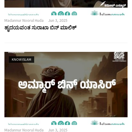
Madannur Noorul Huda
Jun 3, 2025
ಹೃದಯವಂತ ಸುರಾಖಾ ಬಿನ್ ಮಾಲಿಕ್
KNOW ISLAM
Madannur Noorul Huda
Jun 3, 2025