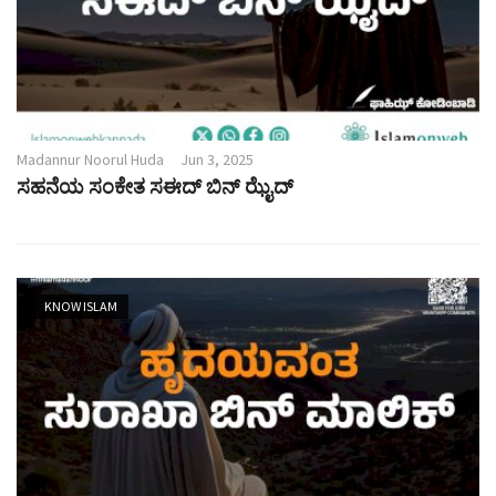
Madannur Noorul Huda
Jun 3, 2025
ಸಹನೆಯ ಸಂಕೇತ ಸಈದ್ ಬಿನ್ ಝೈದ್
KNOW ISLAM