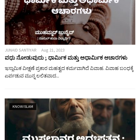
JUNAID SANTIYAR
Aug 21, 2023
ವಧು ನೋಡುವುದು ; ಧಾರ್ಮಿಕ ಮತ್ತು ಅಧಾರ್ಮಿಕ ಆಚಾರಗಳು
ಇಸ್ಲಾಮಿಕ ವೀಕ್ಷಣೆ ಪ್ರಕಾರ ಮಹತ್ವದ ಕರ್ಮವಾಗಿದೆ ವಿವಾಹ. ವಿವಾಹ ಬಂಧಕ್ಕೆ
ಏರ್ಪಡುವ ಮುನ್ನ ಲಲಿತವಾದ...
KNOW ISLAM