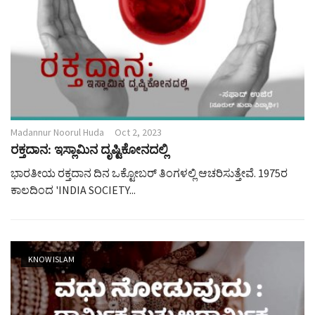
Madannur Noorul Huda
Oct 2, 2023
ರಕ್ತದಾನ: ಇಸ್ಲಾಮಿನ ದೃಷ್ಟಿಕೋನದಲ್ಲಿ
ಭಾರತೀಯ ರಕ್ತದಾನ ದಿನ ಒಕ್ಟೋಬರ್ ತಿಂಗಳಲ್ಲಿ ಆಚರಿಸುತ್ತೇವೆ. 1975ರ
ಕಾಲದಿಂದ 'INDIA SOCIETY...
KNOW ISLAM