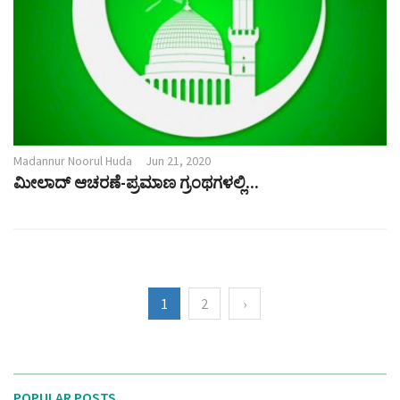
Madannur Noorul Huda
Jun 21, 2020
ಮೀಲಾದ್ ಆಚರಣೆ-ಪ್ರಮಾಣ ಗ್ರಂಥಗಳಲ್ಲಿ...
1
2
›
POPULAR POSTS