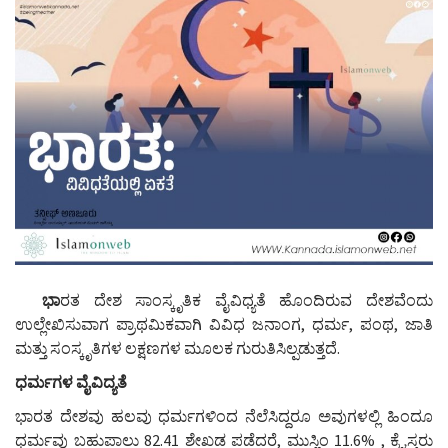
g
a
t
i
o
n
ಭಾ
ರತ ದೇಶ ಸಾಂಸ್ಕೃತಿಕ ವೈವಿಧ್ಯತೆ ಹೊಂದಿರುವ ದೇಶವೆಂದು
ಉಲ್ಲೇಖಿಸುವಾಗ ಪ್ರಾಥಮಿಕವಾಗಿ ವಿವಿಧ ಜನಾಂಗ, ಧರ್ಮ, ಪಂಥ, ಜಾತಿ
ಮತ್ತು ಸಂಸ್ಕೃತಿಗಳ ಲಕ್ಷಣಗಳ ಮೂಲಕ ಗುರುತಿಸಿಲ್ಪಡುತ್ತದೆ.
ಧರ್ಮಗಳ ವೈವಿದ್ಯತೆ
ಭಾರತ ದೇಶವು ಹಲವು ಧರ್ಮಗಳಿಂದ ನೆಲೆಸಿದ್ದರೂ ಅವುಗಳಲ್ಲಿ ಹಿಂದೂ
ಧರ್ಮವು ಬಹುಪಾಲು 82.41 ಶೇಖಡ ಪಡೆದರೆ, ಮುಸ್ಲಿಂ 11.6% , ಕ್ರೈಸ್ತರು