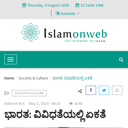
Thursday, 6 August 2026
22 Safar 1448
Kannada
T
o
g
Home
Society & Culture
ಭಾರತ: ವಿವಿಧತೆಯಲ್ಲಿ ಏಕತೆ
g
l
SOCIETY & CULTURE
e
N
Hakeem B A
May 5, 2024 - 06:16
9148
a
ಭಾರತ: ವಿವಿಧತೆಯಲ್ಲಿ ಏಕತೆ
v
i