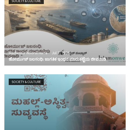
SOCIETY & CULTURE
Madannur Noorul Huda
Jul 7, 2026
ಹೋರ್ಮುಜ್ ಜಲಸಂಧಿ: ಜಾಗತಿಕ ಇಂಧನ ಮಾರುಕಟ್ಟೆಯ ಜೀವನಾಡಿ
SOCIETY & CULTURE