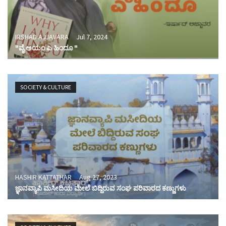
IRSHAD AJJAVARA
Jul 7, 2024
"ವೈ ಅಯಂ ಎ ಹಿಂದೂ "
SOCIETY & CULTURE
HASHIR KATTATHAR
Aug 27, 2023
ಜ್ಞಾನವ್ಯಾಪಿ ಮಸೀದಿಯ ಮೇಲೆ ಬಿದ್ದಿರುವ ಸಂಘ ಪರಿವಾರದ ಕಣ್ಣುಗಳು