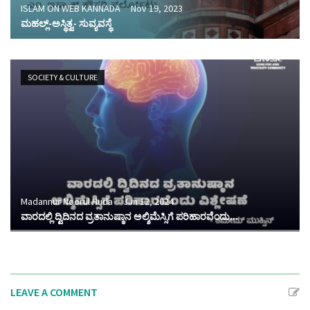
ISLAM ON WEB KANNADA
Nov 19, 2023
ಮಹಲ್ಲ್-ಅಸ್ಥಿತ್ವ- ಸುವ್ಯವಸ್ಥೆ
SOCIETY & CULTURE
Madannur Noorul Huda
Jun 12, 2024
ವಾರದಲ್ಲಿ ದ್ವಿದಿನದ ವ್ರತಾನುಷ್ಠಾನ ಅಲ್ಶಿಮೆಸ್ಸಿಗೆ ಪರಿಹಾರವೆಂದು...
LEAVE A COMMENT