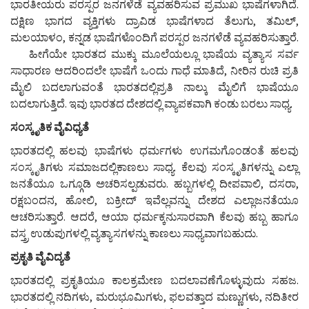
ಭಾರತೀಯರು ಪರಸ್ಪರ ಜನಗಳೆಡೆ ವ್ಯವಹರಿಸುವ ಪ್ರಮುಖ ಭಾಷೆಗಳಾಗಿದೆ.
ದಕ್ಷಿಣ ಭಾಗದ ವ್ಯಕ್ತಿಗಳು ದ್ರಾವಿಡ ಭಾಷೆಗಳಾದ ತೆಲುಗು, ತಮಿಲ್,
ಮಲಯಾಳಂ, ಕನ್ನಡ ಭಾಷೆಗಳೊಂದಿಗೆ ಪರಸ್ಪರ ಜನಗಳೆಡೆ ವ್ಯವಹರಿಸುತ್ತಾರೆ.
ಹೀಗೆಯೇ ಭಾರತದ ಮುಕ್ಕು ಮೂಲೆಯಲ್ಲೂ ಭಾಷೆಯ ವ್ಯತ್ಯಾಸ ಸರ್ವ
ಸಾಧಾರಣ ಆದರಿಂದಲೇ ಭಾಷೆಗೆ ಒಂದು ಗಾಧೆ ಮಾತಿದೆ, ನೀರಿನ ರುಚಿ ಪ್ರತಿ
ಮೈಲಿ ಬದಲಾಗುವಂತೆ ಭಾರತದಲ್ಲಿಪ್ರತಿ ನಾಲ್ಕು ಮೈಲಿಗೆ ಭಾಷೆಯೂ
ಬದಲಾಗುತ್ತಿದೆ. ಇವು ಭಾರತದ ದೇಶದಲ್ಲಿ ವ್ಯಾಪಕವಾಗಿ ಕಂಡು ಬರಲು ಸಾಧ್ಯ.
ಸಂಸ್ಕೃತಿಕ ವೈವಿಧ್ಯತೆ
ಭಾರತದಲ್ಲಿ ಹಲವು ಭಾಷೆಗಳು ಧರ್ಮಗಳು ಉಗಮಗೊಂಡಂತೆ ಹಲವು
ಸಂಸ್ಕೃತಿಗಳು ಸಮಾಜದಲ್ಲಿಕಾಣಲು ಸಾಧ್ಯ. ಕೆಲವು ಸಂಸ್ಕೃತಿಗಳನ್ನು ಎಲ್ಲಾ
ಜನತೆಯೂ ಒಗ್ಗೂಡಿ ಅಚರಿಸಲ್ಪಡುವರು. ಹಬ್ಬಗಳಲ್ಲಿ ದೀಪವಾಲಿ, ದಸರಾ,
ರಕ್ಷಬಂದನ, ಹೋಲಿ, ಬಕ್ರೀದ್ ಇವೆಲ್ಲವನ್ನು ದೇಶದ ಎಲ್ಲಾಜನತೆಯೂ
ಆಚರಿಸುತ್ತಾರೆ. ಆದರೆ, ಆಯಾ ಧರ್ಮಕ್ಕನುಸಾರವಾಗಿ ಕೆಲವು ಹಬ್ಬ ಹಾಗೂ
ವಸ್ತ್ರ ಉಡುಪುಗಳಲ್ಲಿ ವ್ಯತ್ಯಾಸಗಳನ್ನು ಕಾಣಲು ಸಾಧ್ಯವಾಗಬಹುದು.
ಪ್ರಕೃತಿ ವೈವಿದ್ಯತೆ
ಭಾರತದಲ್ಲಿ ಪ್ರಕೃತಿಯೂ ಕಾಲಕ್ರಮೇಣ ಬದಲಾವಣೆಗೊಳ್ಳುವುದು ಸಹಜ.
ಭಾರತದಲ್ಲಿ ನದಿಗಳು, ಮರುಭೂಮಿಗಳು, ಫಲವತ್ತಾದ ಮಣ್ಣುಗಳು, ನದಿತೀರ