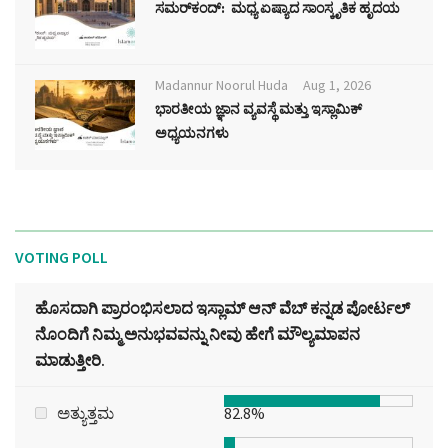
ಸಮರ್‌ಕಂದ್: ಮಧ್ಯ ಏಷ್ಯಾದ ಸಾಂಸ್ಕೃತಿಕ ಹೃದಯ
Madannur Noorul Huda
Aug 1, 2026
ಭಾರತೀಯ ಜ್ಞಾನ ವ್ಯವಸ್ಥೆ ಮತ್ತು ಇಸ್ಲಾಮಿಕ್
ಅಧ್ಯಯನಗಳು
VOTING POLL
ಹೊಸದಾಗಿ ಪ್ರಾರಂಭಿಸಲಾದ ಇಸ್ಲಾಮ್ ಆನ್ ವೆಬ್ ಕನ್ನಡ ಪೋರ್ಟಲ್‌
ನೊಂದಿಗೆ ನಿಮ್ಮ ಅನುಭವವನ್ನು ನೀವು ಹೇಗೆ ಮೌಲ್ಯಮಾಪನ
ಮಾಡುತ್ತೀರಿ.
ಅತ್ಯುತ್ತಮ
82.8%