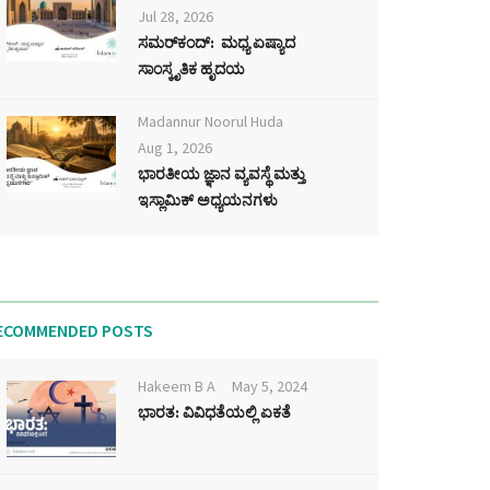
Jul 28, 2026
ಸಮರ್‌ಕಂದ್: ಮಧ್ಯ ಏಷ್ಯಾದ
ಸಾಂಸ್ಕೃತಿಕ ಹೃದಯ
Madannur Noorul Huda
Aug 1, 2026
ಭಾರತೀಯ ಜ್ಞಾನ ವ್ಯವಸ್ಥೆ ಮತ್ತು
ಇಸ್ಲಾಮಿಕ್ ಅಧ್ಯಯನಗಳು
ECOMMENDED POSTS
Hakeem B A
May 5, 2024
ಭಾರತ: ವಿವಿಧತೆಯಲ್ಲಿ ಏಕತೆ