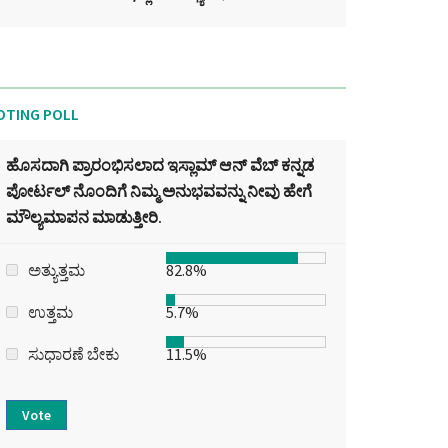
OTING POLL
ಹೊಸದಾಗಿ ಪ್ರಾರಂಭಿಸಲಾದ ಇಸ್ಲಾಮ್ ಆನ್ ವೆಬ್ ಕನ್ನಡ
ಪೋರ್ಟಲ್‌ ನೊಂದಿಗೆ ನಿಮ್ಮ ಅನುಭವವನ್ನು ನೀವು ಹೇಗೆ
ಮೌಲ್ಯಮಾಪನ ಮಾಡುತ್ತೀರಿ.
ಅತ್ಯುತ್ತಮ
82.8%
ಉತ್ತಮ
5.7%
ಸುಧಾರಣೆ ಬೇಕು
11.5%
Vote