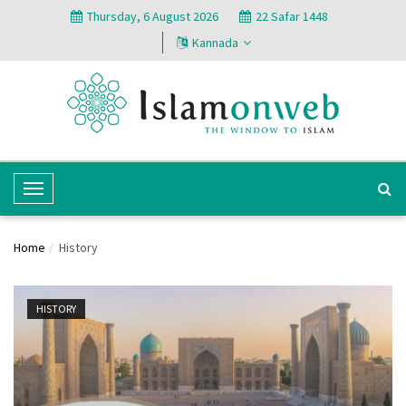
Thursday, 6 August 2026
22 Safar 1448
Kannada
T
o
g
Home
History
g
l
e
HISTORY
N
a
v
i