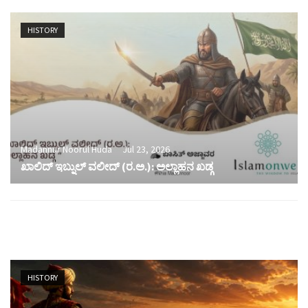
HISTORY
Madannur Noorul Huda
Jul 23, 2026
ಖಾಲಿದ್ ಇಬ್ನುಲ್ ವಲೀದ್ (ರ.ಅ.): ಅಲ್ಲಾಹನ ಖಡ್ಗ
HISTORY