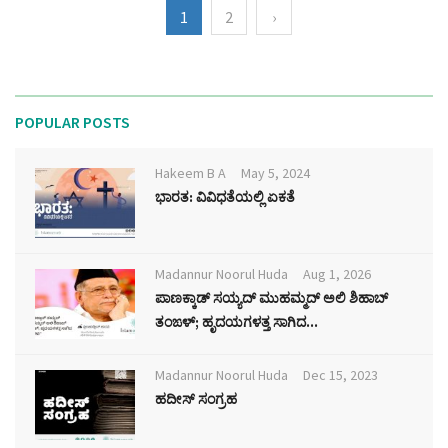
1
2
›
POPULAR POSTS
Hakeem B A
May 5, 2024
ಭಾರತ: ವಿವಿಧತೆಯಲ್ಲಿ ಏಕತೆ
Madannur Noorul Huda
Aug 1, 2026
ಪಾಣಕ್ಕಾಡ್ ಸಯ್ಯದ್ ಮುಹಮ್ಮದ್ ಅಲಿ ಶಿಹಾಬ್
ತಂಙಳ್; ಹೃದಯಗಳತ್ತ ಸಾಗಿದ...
Madannur Noorul Huda
Dec 15, 2023
ಹದೀಸ್ ಸಂಗ್ರಹ