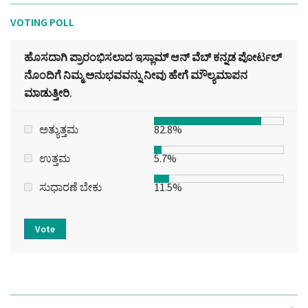
VOTING POLL
ಹೊಸದಾಗಿ ಪ್ರಾರಂಭಿಸಲಾದ ಇಸ್ಲಾಮ್ ಆನ್ ವೆಬ್ ಕನ್ನಡ ಪೋರ್ಟಲ್‌
ನೊಂದಿಗೆ ನಿಮ್ಮ ಅನುಭವವನ್ನು ನೀವು ಹೇಗೆ ಮೌಲ್ಯಮಾಪನ
ಮಾಡುತ್ತೀರಿ.
ಅತ್ಯುತ್ತಮ
82.8%
ಉತ್ತಮ
5.7%
ಸುಧಾರಣೆ ಬೇಕು
11.5%
Vote