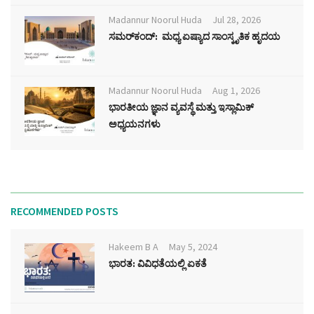
Madannur Noorul Huda
Jul 28, 2026
ಸಮರ್‌ಕಂದ್: ಮಧ್ಯ ಏಷ್ಯಾದ ಸಾಂಸ್ಕೃತಿಕ ಹೃದಯ
Madannur Noorul Huda
Aug 1, 2026
ಭಾರತೀಯ ಜ್ಞಾನ ವ್ಯವಸ್ಥೆ ಮತ್ತು ಇಸ್ಲಾಮಿಕ್
ಅಧ್ಯಯನಗಳು
RECOMMENDED POSTS
Hakeem B A
May 5, 2024
ಭಾರತ: ವಿವಿಧತೆಯಲ್ಲಿ ಏಕತೆ