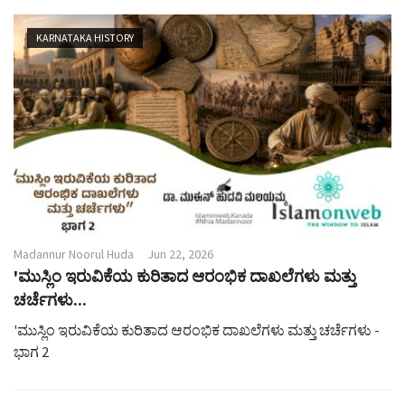
KARNATAKA HISTORY
Madannur Noorul Huda
Jun 22, 2026
'ಮುಸ್ಲಿಂ ಇರುವಿಕೆಯ ಕುರಿತಾದ ಆರಂಭಿಕ ದಾಖಲೆಗಳು ಮತ್ತು
ಚರ್ಚೆಗಳು...
'ಮುಸ್ಲಿಂ ಇರುವಿಕೆಯ ಕುರಿತಾದ ಆರಂಭಿಕ ದಾಖಲೆಗಳು ಮತ್ತು ಚರ್ಚೆಗಳು -
ಭಾಗ 2