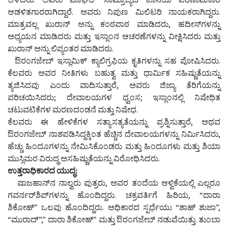
ಆಡಳಿತಗಾರರಾಗಿದ್ದಾರೆ. ಅವರು ನಿಪುಣ ಮಿಲಿಟರಿ ನಾಯಕರಾಗಿದ್ದರು.
ಮಾತ್ರವಲ್ಲ ಖುರಾನ್ ಅನ್ನು ಕಂಠಪಾಠ ಮಾಡಿದರು, ಹದೀಸ್‌ಗಳನ್ನು
ಅಧ್ಯಯನ ಮಾಡಿದರು ಮತ್ತು ಇಸ್ಲಾಂನ ಆಚರಣೆಗಳನ್ನು ವೀಕ್ಷಿಸಿದರು ಮತ್ತು
ಖುರಾನ್ ಅನ್ನು ಲಿಪ್ಯಂತರ ಮಾಡಿದರು.
ಔರಂಗಜೇಬ್ ಇಸ್ಲಾಮಿಕ್ ಕ್ಯಾಲಿಗ್ರಫಿಯ ಕೃತಿಗಳನ್ನು ಸಹ ಪೋಷಿಸಿದರು.
ಕೆಲವರು ಅವರ ನೀತಿಗಳು ಬಹುತ್ವ ಮತ್ತು ಧಾರ್ಮಿಕ ಸಹಿಷ್ಣುತೆಯನ್ನು
ತ್ಯಜಿಸಿದವು ಎಂದು ವಾದಿಸುತ್ತಾರೆ, ಅವರು ಜಿಜ್ಯಾ ತೆರಿಗೆಯನ್ನು
ಪರಿಚಯಿಸಿದರು; ದೇವಾಲಯಗಳ ಧ್ವಂಸ; ಇಸ್ಲಾಂನಲ್ಲಿ ನಿಷೇಧಿತ
ಚಟುವಟಿಕೆಗಳ ಮರಣದಂಡನೆ ಮತ್ತು ನಿಷೇಧ.
ಕೆಲವರು ಈ ಹೇಳಿಕೆಗಳ ಸತ್ಯಾಸತ್ಯತೆಯನ್ನು ಪ್ರಶ್ನಿಸುತ್ತಾರೆ, ಅಥವ
ಔರಂಗಜೇಬ್ ನಾಶಪಡಿಸಿದ್ದಕ್ಕಿಂತ ಹೆಚ್ಚಿನ ದೇವಾಲಯಗಳನ್ನು ನಿರ್ಮಿಸಿದರು,
ಹೆಚ್ಚು ಹಿಂದೂಗಳನ್ನು ನೇಮಿಸಿಕೊಂಡರು ಮತ್ತು ಹಿಂದೂಗಳು ಮತ್ತು ಶಿಯಾ
ಮುಸ್ಲಿಮರ ವಿರುದ್ಧ ಅಸಹಿಷ್ಣುತೆಯನ್ನು ವಿರೋಧಿಸಿದರು.
ಉತ್ತರಾಧಿಕಾರದ ಯುದ್ಧ:
ಷಾಜಹಾನ್‌ನ ನಾಲ್ವರು ಪುತ್ರರು, ಅವರ ತಂದೆಯ ಆಳ್ವಿಕೆಯಲ್ಲಿ ಎಲ್ಲರೂ
ಗವರ್ನರ್‌ಶಿಪ್‌ಗಳನ್ನು ಹೊಂದಿದ್ದರು. ಚಕ್ರವರ್ತಿಗೆ ಹಿರಿಯ, “ದಾರಾ
ಶಿಕೋಹ್” ಒಲವು ಹೊಂದಿದ್ದರು. ಅಧಿಕಾರದ ಸ್ಪರ್ಧೆಯು “ಶಾಹ್ ಶುಜಾ”,
“ಮುರಾದ್”,” ದಾರಾ ಶಿಕೋಹ್” ಮತ್ತು ಔರಂಗಜೇಬ್ ನಡುವೆಯಿತ್ತು. ತುಂಬಾ