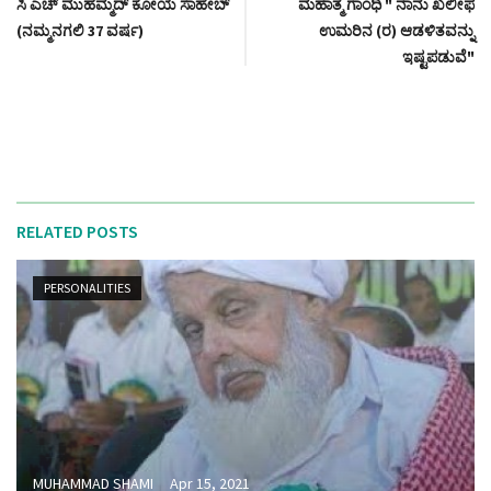
ಸಿ ಎಚ್ ಮುಹಮ್ಮದ್ ಕೋಯ ಸಾಹೇಬ್
ಮಹಾತ್ಮ ಗಾಂಧಿ " ನಾನು ಖಲೀಫ
(ನಮ್ಮನಗಲಿ 37 ವರ್ಷ)
ಉಮರಿನ (ರ) ಆಡಳಿತವನ್ನು
ಇಷ್ಟಪಡುವೆ"
RELATED POSTS
PERSONALITIES
MUHAMMAD SHAMI
Apr 15, 2021