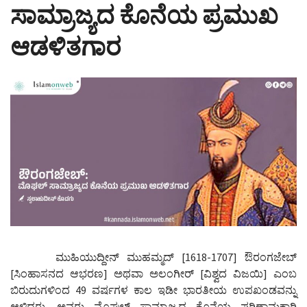
g
ಸಾಮ್ರಾಜ್ಯದ ಕೊನೆಯ ಪ್ರಮುಖ
a
t
ಆಡಳಿತಗಾರ
i
o
n
ಮುಹಿಯುದ್ದೀನ್ ಮುಹಮ್ಮದ್ [1618-1707] ಔರಂಗಜೇಬ್
[ಸಿಂಹಾಸನದ ಆಭರಣ] ಅಥವಾ ಅಲಂಗೀರ್ [ವಿಶ್ವದ ವಿಜಯಿ] ಎಂಬ
ಬಿರುದುಗಳಿಂದ 49 ವರ್ಷಗಳ ಕಾಲ ಇಡೀ ಭಾರತೀಯ ಉಪಖಂಡವನ್ನು
ಆಳಿದರು. ಅವರು ಮೊಘಲ್ ಸಾಮ್ರಾಜ್ಯದ ಕೊನೆಯ ಪರಿಣಾಮಕಾರಿ