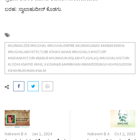
ಬರಹ: ಸ್ವಾಲಾಹುದೀನ್ ಕೊಡಗು.
#AURANGZEB #MUGHAL #MUGHALEMPIRE #AURANGABAD #AKBAR #INDIA
#MUGHALARCHITECTURE #SHAHJAHAN #MUGHALS #HISTORY
#INDIANHISTORY #BABUR #HUMAYUN #ISLAM #TUGHLAQ #MUGHALHISTORY
#LODHI #SAYYID #KHILJI #ZAINAB #AMIRKHAN #RANVEERSINGH #GHYASUDDIN
#SHAHRUKHKAN #SALM
Hakeem B A
Jan 1, 2024
Hakeem B A
Oct 2, 2023