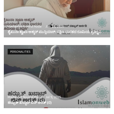
Madannur Noorul Huda
Jun 23, 2026
ಶೈಖುನಾ ತ್ವಾಖಾ ಅಹ್ಮದ್ ಮುಸ್ಲಿಯಾರ್: ದಕ್ಷಿಣ ಭಾರತದ ರೂಮಿಯ ಪ್ರತಿಧ್ವನಿ
PERSONALITIES
Madannur Noorul Huda
Jul 9, 2025
ಹಝ್ರತ್ ಖಬ್ಬಾಬ್ ಬಿನ್ ಅರತ್ (ರ)