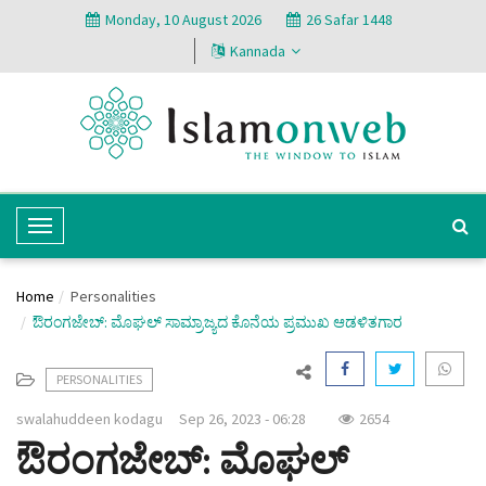
Monday, 10 August 2026
26 Safar 1448
Kannada
T
o
g
Home
Personalities
g
ಔರಂಗಜೇಬ್: ಮೊಘಲ್ ಸಾಮ್ರಾಜ್ಯದ ಕೊನೆಯ ಪ್ರಮುಖ ಆಡಳಿತಗಾರ
l
e
PERSONALITIES
N
a
swalahuddeen kodagu
Sep 26, 2023 - 06:28
2654
v
ಔರಂಗಜೇಬ್: ಮೊಘಲ್
i