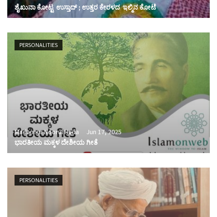
ಶೈಖುನಾ ಕೋಟ್ಟ ಉಸ್ತಾದ್ ; ಉತ್ತರ ಕೇರಳದ ಇಲ್ಮಿನ ಕೋಟೆ
PERSONALITIES
Madannur Noorul Huda
Jun 17, 2025
ಭಾರತೀಯ ಮಕ್ಕಳ ದೇಶೀಯ ಗೀತೆ
PERSONALITIES