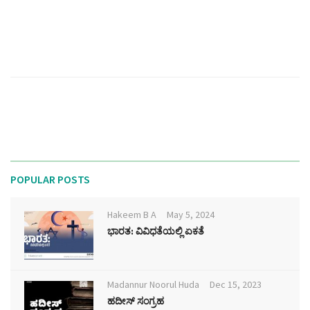
g
a
t
i
o
n
POPULAR POSTS
Hakeem B A
May 5, 2024
ಭಾರತ: ವಿವಿಧತೆಯಲ್ಲಿ ಏಕತೆ
Madannur Noorul Huda
Dec 15, 2023
ಹದೀಸ್ ಸಂಗ್ರಹ