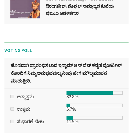
ಔರಂಗಜೇಬ್: ಮೊಘಲ್ ಸಾಮ್ರಾಜ್ಯದ ಕೊನೆಯ
ಪ್ರಮುಖ ಆಡಳಿತಗಾರ
VOTING POLL
ಹೊಸದಾಗಿ ಪ್ರಾರಂಭಿಸಲಾದ ಇಸ್ಲಾಮ್ ಆನ್ ವೆಬ್ ಕನ್ನಡ ಪೋರ್ಟಲ್‌
ನೊಂದಿಗೆ ನಿಮ್ಮ ಅನುಭವವನ್ನು ನೀವು ಹೇಗೆ ಮೌಲ್ಯಮಾಪನ
ಮಾಡುತ್ತೀರಿ.
ಅತ್ಯುತ್ತಮ
82.8%
ಉತ್ತಮ
5.7%
ಸುಧಾರಣೆ ಬೇಕು
11.5%