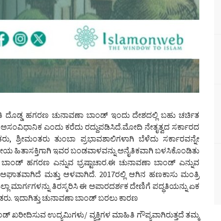
 ಅತಿ ದೊಡ್ಡ ಹಗರಣ ಚುನಾವಣಾ ಬಾಂಡ್ ಇಂದು ದೇಶದಲ್ಲಿ ಬಹು ಚರ್ಚಿತ
ಸಂವಿಧಾನಿಕ ಎಂದು ಕರೆದು ರದ್ದುಪಡಿಸಿದೆ.ಮೋದಿ ನೇತೃತ್ವದ ಸರ್ಕಾರದ
ತರು, ಶ್ರೀಮಂತರು ತುಂಬಾ ಪ್ರಭಾವಶಾಲಿಗಳಾಗಿ ಬೆಳೆದು ಸರ್ಕಾರವನ್ನೇ
ರಾಜಕೀಯ ಹಿತಾಸಕ್ತಿಗಾಗಿ ಇವರ ಬಂಡವಾಳವನ್ನು ಅನೈತಿಕವಾಗಿ ಬಳಸಿಕೊಂಡಿತು
ಬಾಂಡ್ ಹಗರಣ ಎನ್ನುವ ಭ್ರಷ್ಟಾಚಾರ.ಈ ಚುನಾವಣಾ ಬಾಂಡ್ ಎನ್ನುವ
ಅಘಾತವಾಗಿದೆ ಮತ್ತು ಆಳವಾಗಿದೆ. 2017ರಲ್ಲಿ ಆಗಿನ ಹಣಕಾಸು ಮಂತ್ರಿ
ಲಾ ಮಾರ್ಗಗಳನ್ನು ತಿರಸ್ಕರಿಸಿ ಈ ಅಪಾರದರ್ಶಕ ದೇಣಿಗೆ ಪದ್ಧತಿಯನ್ನು ಏಕ
ು. ಇದಾಗಿತ್ತು ಚುನಾವಣಾ ಬಾಂಡ್ ಬರಲು ಕಾರಣ
ಖರೀದಿಸುವ ಉದ್ಯಮಿಗಳು/ ವ್ಯಕ್ತಿಗಳ ಮಾಹಿತಿ ಗೌಪ್ಯವಾಗಿರುತ್ತದೆ ತಮ್ಮ