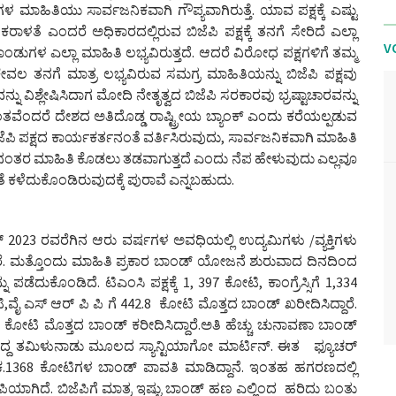
ಗಳ ಮಾಹಿತಿಯು ಸಾರ್ವಜನಿಕವಾಗಿ ಗೌಪ್ಯವಾಗಿರುತ್ತೆ. ಯಾವ ಪಕ್ಷಕ್ಕೆ ಎಷ್ಟು
ಾಳತೆ ಎಂದರೆ ಅಧಿಕಾರದಲ್ಲಿರುವ ಬಿಜೆಪಿ ಪಕ್ಷಕ್ಕೆ ತನಗೆ ಸೇರಿದೆ ಎಲ್ಲಾ
V
ುಗಳ ಎಲ್ಲಾ ಮಾಹಿತಿ ಲಭ್ಯವಿರುತ್ತದೆ. ಆದರೆ ವಿರೋಧ ಪಕ್ಷಗಳಿಗೆ ತಮ್ಮ
ೆ.ಕೇವಲ ತನಗೆ ಮಾತ್ರ ಲಭ್ಯವಿರುವ ಸಮಗ್ರ ಮಾಹಿತಿಯನ್ನು ಬಿಜೆಪಿ ಪಕ್ಷವು
ನು ವಿಶ್ಲೇಷಿಸಿದಾಗ ಮೋದಿ ನೇತೃತ್ವದ ಬಿಜೆಪಿ ಸರಕಾರವು ಭ್ರಷ್ಟಾಚಾರವನ್ನು
ದುರಂತವೆಂದರೆ ದೇಶದ ಅತಿದೊಡ್ಡ ರಾಷ್ಟ್ರೀಯ ಬ್ಯಾಂಕ್ ಎಂದು ಕರೆಯಲ್ಪಡುವ
ಜೆಪಿ ಪಕ್ಷದ ಕಾರ್ಯಕರ್ತನಂತೆ ವರ್ತಿಸಿರುವುದು, ಸಾರ್ವಜನಿಕವಾಗಿ ಮಾಹಿತಿ
 ನಂತರ ಮಾಹಿತಿ ಕೊಡಲು ತಡವಾಗುತ್ತದೆ ಎಂದು ನೆಪ ಹೇಳುವುದು ಎಲ್ಲವೂ
್ಹತೆ ಕಳೆದುಕೊಂಡಿರುವುದಕ್ಕೆ ಪುರಾವೆ ಎನ್ನಬಹುದು.
2023 ರವರೆಗಿನ ಆರು ವರ್ಷಗಳ ಅವಧಿಯಲ್ಲಿ ಉದ್ಯಮಿಗಳು /ವ್ಯಕ್ತಿಗಳು
ದ್ದಾರೆ. ಮತ್ತೊಂದು ಮಾಹಿತಿ ಪ್ರಕಾರ ಬಾಂಡ್ ಯೋಜನೆ ಶುರುವಾದ ದಿನದಿಂದ
ಪಡೆದುಕೊಂಡಿದೆ. ಟಿಎಂಸಿ ಪಕ್ಷಕ್ಕೆ 1, 397 ಕೋಟಿ, ಕಾಂಗ್ರೆಸ್ಸಿಗೆ 1,334
,ವೈ ಎಸ್ ಆರ್ ಪಿ ಪಿ ಗೆ 442.8 ಕೋಟಿ ಮೊತ್ತದ ಬಾಂಡ್ ಖರೀದಿಸಿದ್ದಾರೆ.
255 ಕೋಟಿ ಮೊತ್ತದ ಬಾಂಡ್ ಕರೀದಿಸಿದ್ದಾರೆ.ಅತಿ ಹೆಚ್ಚು ಚುನಾವಣಾ ಬಾಂಡ್
ಗಿದ್ದ ತಮಿಳುನಾಡು ಮೂಲದ ಸ್ಯಾನ್ಟಿಯಾಗೋ ಮಾರ್ಟಿನ್. ಈತ ಫ್ಯೂಚರ್
ಕ.1368 ಕೋಟಿಗಳ ಬಾಂಡ್ ಪಾವತಿ ಮಾಡಿದ್ದಾನೆ. ಇಂತಹ ಹಗರಣದಲ್ಲಿ
ಿಯಾಗಿದೆ. ಬಿಜೆಪಿಗೆ ಮಾತ್ರ ಇಷ್ಟು ಬಾಂಡ್ ಹಣ ಎಲ್ಲಿಂದ ಹರಿದು ಬಂತು