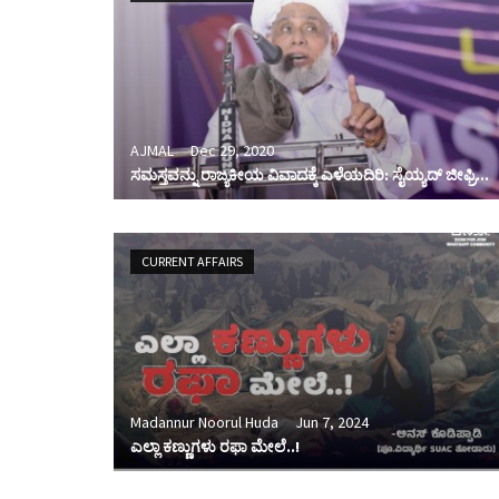
AJMAL
Dec 29, 2020
ಸಮಸ್ತವನ್ನು ರಾಜ್ಯಕೀಯ ವಿವಾದಕ್ಕೆ ಎಳೆಯದಿರಿ: ಸೈಯ್ಯದ್ ಜೀಫ್ರಿ...
CURRENT AFFAIRS
Madannur Noorul Huda
Jun 7, 2024
ಎಲ್ಲಾ ಕಣ್ಣುಗಳು ರಫಾ ಮೇಲೆ..!