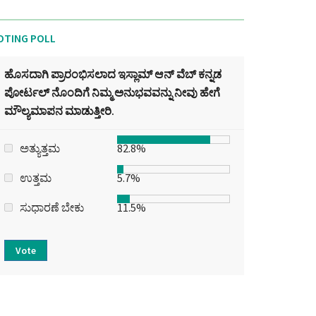
OTING POLL
ಹೊಸದಾಗಿ ಪ್ರಾರಂಭಿಸಲಾದ ಇಸ್ಲಾಮ್ ಆನ್ ವೆಬ್ ಕನ್ನಡ
ಪೋರ್ಟಲ್‌ ನೊಂದಿಗೆ ನಿಮ್ಮ ಅನುಭವವನ್ನು ನೀವು ಹೇಗೆ
ಮೌಲ್ಯಮಾಪನ ಮಾಡುತ್ತೀರಿ.
ಅತ್ಯುತ್ತಮ
82.8%
ಉತ್ತಮ
5.7%
ಸುಧಾರಣೆ ಬೇಕು
11.5%
Vote