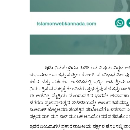
ಇದು
ನಿಮಗೆಲ್ಲರಿಗೂ ತಿಳಿದಿರುವ ವಿಷಯ ವಿಶ್ವದ
ಚುನಾವಣಾ ಬಾಂಡನ್ನು ಸುಪ್ರೀಂ ಕೋರ್ಟ್ ಸಂವಿಧಾನ ಪೀಠವು ಅ
ಕಳೆದ ಹತ್ತು ವರ್ಷಗಳ ಆಡಳಿತದಲ್ಲಿ ಇಲ್ಲಿನ ಅತಿ ಶ್ರೀಮಂ
ನಿಯಂತ್ರಿಸುವ ಮಟ್ಟಕ್ಕೆ ತಲುಪಿದರು.ಪ್ರಭುತ್ವವು ಸಹ ತನ್ನ 
ಈ ಅಪವಿತ್ರ ಮೈತ್ರಿಯ ಮುಂದುವರಿದ ಭಾಗವೇ ಚುನಾವಣಾ 
ಹಗರಣ ಪ್ರಜಾಪ್ರಭುತ್ವದ ತಳಹದಿಯನ್ನೇ ಅಲುಗಾಡಿಸುವಷ್ಟು 
ದಿ.ಅರುಣ್ ಜೇಟ್ಲಿಅವರು ಸಂಸತ್ತಿನ ಪರಿಶೀಲನೆಗೆ ಒಳಪಡುವ ಎಲ್
ಪಕ್ಷಿಯವಾಗಿ ಮನಿ ಬಿಲ್ ಮೂಲಕ ಅನುಮೋದನೆ ಪಡೆದುಕೊಂಡರ
ಇದರ ನಿಯಮಗಳ ಪ್ರಕಾರ ರಾಜಕೀಯ ಪಕ್ಷಗಳ ಹೆಸರಿನಲ್ಲಿ ಬಾಂಡ್ 