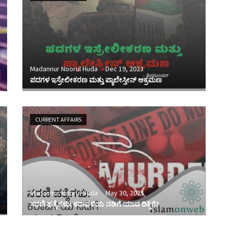
Madannur Noorul Huda
Dec 19, 2023
ಪದಗಳ ಇಸ್ರೇಲೀಕರಣ ಮತ್ತು ಪ್ಯಾಲೇಸ್ತೀನ್ ಆಕ್ರಮಣ
CURRENT AFFAIRS
Madannur Noorul Huda
May 30, 2025
ಸರಣಿ ಹತ್ಯೆಗಳು: ಕರಾವಳಿಯ ನಡಿಗೆ ಯಾವ ದಿಕ್ಕಿಗೆ?