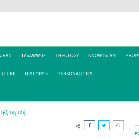
URAN
TASAWWUF
THEOLOGY
KNOW ISLAM
PROP
CULTURE
HISTORY
PERSONALITIES
ಕೆ ಕಪ್ಪು ಚುಕ್ಕೆ
P