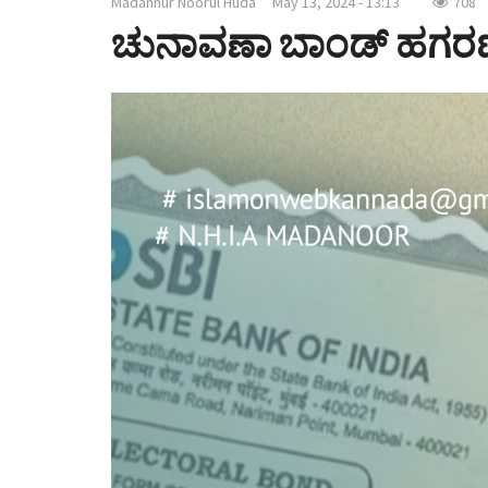
Madannur Noorul Huda
May 13, 2024 - 13:13
708
ಚುನಾವಣಾ ಬಾಂಡ್ ಹಗರಣ :ಪ್ರಜ