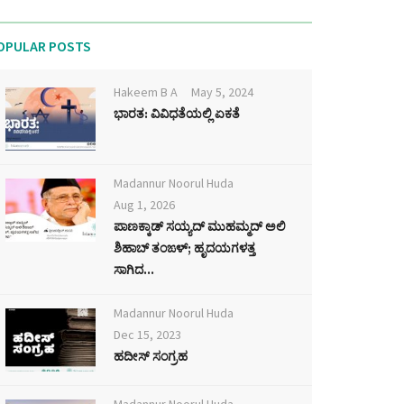
OPULAR POSTS
Hakeem B A
May 5, 2024
ಭಾರತ: ವಿವಿಧತೆಯಲ್ಲಿ ಏಕತೆ
Madannur Noorul Huda
Aug 1, 2026
ಪಾಣಕ್ಕಾಡ್ ಸಯ್ಯದ್ ಮುಹಮ್ಮದ್ ಅಲಿ
ಶಿಹಾಬ್ ತಂಙಳ್; ಹೃದಯಗಳತ್ತ
ಸಾಗಿದ...
Madannur Noorul Huda
Dec 15, 2023
ಹದೀಸ್ ಸಂಗ್ರಹ