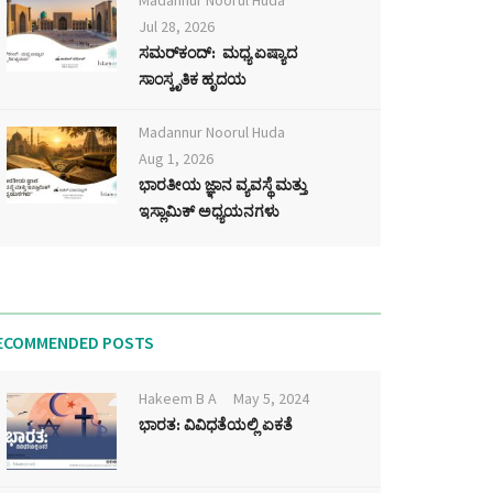
Madannur Noorul Huda
Jul 28, 2026
ಸಮರ್‌ಕಂದ್: ಮಧ್ಯ ಏಷ್ಯಾದ
ಸಾಂಸ್ಕೃತಿಕ ಹೃದಯ
Madannur Noorul Huda
Aug 1, 2026
ಭಾರತೀಯ ಜ್ಞಾನ ವ್ಯವಸ್ಥೆ ಮತ್ತು
ಇಸ್ಲಾಮಿಕ್ ಅಧ್ಯಯನಗಳು
ECOMMENDED POSTS
Hakeem B A
May 5, 2024
ಭಾರತ: ವಿವಿಧತೆಯಲ್ಲಿ ಏಕತೆ