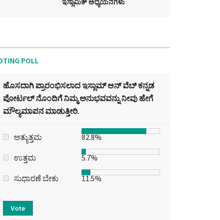
ಇಸ್ಲಾಮಿಕ್ ಅಧ್ಯಯನಗಳು
OTING POLL
ಹೊಸದಾಗಿ ಪ್ರಾರಂಭಿಸಲಾದ ಇಸ್ಲಾಮ್ ಆನ್ ವೆಬ್ ಕನ್ನಡ
ಪೋರ್ಟಲ್‌ ನೊಂದಿಗೆ ನಿಮ್ಮ ಅನುಭವವನ್ನು ನೀವು ಹೇಗೆ
ಮೌಲ್ಯಮಾಪನ ಮಾಡುತ್ತೀರಿ.
ಅತ್ಯುತ್ತಮ
82.8%
ಉತ್ತಮ
5.7%
ಸುಧಾರಣೆ ಬೇಕು
11.5%
Vote