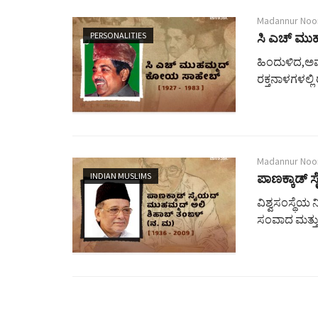
Madannur Noo
PERSONALITIES
ಸಿ ಎಚ್ ಮು
ಹಿಂದುಳಿದ,ಅವ
ರಕ್ತನಾಳಗಳಲ್ಲಿ ರಕ
Madannur Noo
INDIAN MUSLIMS
ಪಾಣಕ್ಕಾಡ್
ವಿಶ್ವಸಂಸ್ಥೆಯ
ಸಂವಾದ ಮತ್ತು