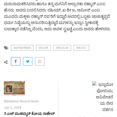
ಮರುನಾಮಕರಿಸಿದರು.ಹಾಗೂ ತನ್ನ ಮಗನಿಗೆ ಅಲ್ಲಾ ರಕಾ ರಹ್ಮಾನ್ ಎಂಬ
ಹೆಸರು ಅವರು ಬದಲಿಸಿದರು. ರಹೀಮ್, ಖ ದೀ ಜ, ಅಮೀನ್ ಎಂಬ
ಮೂವರು ಮಕ್ಕಳು ರಹ್ಮಾನ್ ರವ ರಿಗೆ ಇದ್ದಾರೆ.ಅವರಲ್ಲಿ ಒಬ್ಬಳು ಚಾಚುತ್ಥಪ್ಪದೆ
ಧರ್ಮ ನಿಷ್ಠೆಯನ್ನು ಅನುಸರಿಸುತ್ತಿದ್ದಾರೆ.ಮಗಳನ್ನು ಇಸ್ಲಾಂ ಸ್ವೀಕಾರಕ್ಕೆ
ಬಲಾತ್ಕಾರ ನಡೆಸಿಲ್ಲ ವೆಂದು, ಅದು ಅವಳ ಸ್ವಇಚ್ಛೆ ಎಂದು ಅವರು ಹೇಳಿದರು.
#AR RAHMAN
#ISLAM
#MUSLIM
#MUSIC
Madannur Noorul Huda
Jan 1, 2024
ಸಿ ಎಚ್ ಮುಹಮ್ಮದ್ ಕೋಯ ಸಾಹೇಬ್