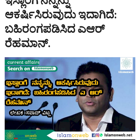
ಇಸ್ಲಾಂಗೆ ನನ್ನನ್ನು
g
a
ಆಕರ್ಷಿಸಿರುವುದು ಇದಾಗಿದೆ:
t
i
ಬಹಿರಂಗಪಡಿಸಿದ ಎಆರ್
o
n
ರೆಹಮಾನ್.