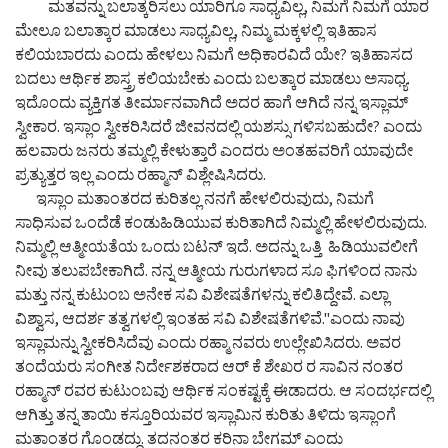
ಮತವನ್ನು ಬಲಾತ್ಕರಿಸಲು ಯಾರಿಗೂ ಸಾಧ್ಯವಿಲ್ಲ, ನಿಮಗೆ ನಿಮಗೆ ಯಾರ
ಮೇಲೂ ಬಲಾತ್ಕಾರ ಮಾಡಲು ಸಾಧ್ಯವಿಲ್ಲ, ನಿಮ್ಮ ಮಕ್ಕಳಲ್ಲಿ ಇತಿಹಾಸ
ಕಲಿಯಬಾರದು ಎಂದು ಹೇಳಲು ನಿಮಗೆ ಅಧಿಕಾರವಿದೆ ಯೇ? ಇತಿಹಾಸದ
ಬದಲು ಆರ್ಥಿಕ ಶಾಸ್ತ್ರ ಕಲಿಯಬೇಕು ಎಂದು ಬಲತ್ಕಾರ ಮಾಡಲು ಅಸಾಧ್ಯ.
ಇದೊಂದು ವ್ಯಕ್ತಿಗತ ತೀರ್ಮಾನವಾಗಿದೆ ಅದರ ಹಾಗೆ ಆಗಿದೆ ನನ್ನ ಇಸ್ಲಾಮ್
ಸ್ವೀಕಾರ. ಇಸ್ಲಾಂ ಸ್ವೀಕರಿಸಿದರೆ ಜೀವನದಲ್ಲಿ ಯಶಸ್ಸು ಗಳಿಸಬಹುದೇ? ಎಂದು
ಹಲವಾರು ಜನರು ತಮ್ಮಲ್ಲಿ ಕೇಳುತ್ತಾರೆ ಎಂದರು ಅಂತಹವರಿಗೆ ಯಾವುದೇ
ಪ್ರತ್ಯುತ್ತರ ಇಲ್ಲ ಎಂದು ರಹ್ಮಾನ್ ವಿಶ್ಲೇಷಿಸಿದರು.
ಇಸ್ಲಾಂ ಮತಾಂತರದ ಕುರಿತಲ್ಲ ನನಗೆ ಹೇಳಲಿರುವುದು, ನಿಮಗೆ
ಸಾಧಿಸುವ ಒಂದೆಡೆ ಕಂಡುಹಿಡಿಯುವ ಕುರಿತಾಗಿದೆ ನಿಮ್ಮಲ್ಲಿ ಹೇಳಲಿರುವುದು.
ನಿಮ್ಮಲ್ಲಿ ಆತ್ಮೀಯತೆಯ ಒಂದು ಬಟನ್ ಇದೆ. ಅದನ್ನು ಒತ್ತಿ ಹಿಡಿಯುವಲೀಗೆ
ನೀವು ತಲುಪಬೇಕಾಗಿದೆ. ನನ್ನ ಆತ್ಮೀಯ ಗುರುಗಳಾದ ಸೂ ಫಿಗಳಿಂದ ನಾನು
ಮತ್ತು ನನ್ನ ಕುಟುಂಬ ಅನೇಕ ಸವಿ ವಿಶೇಷತೆಗಳನ್ನು ಕಲಿತಿದ್ದೇವೆ. ಎಲ್ಲಾ
ವಿಶ್ವಾಸ, ಆದರ್ಶ ತತ್ವಗಳಲ್ಲಿ ಇಂತಹ ಸವಿ ವಿಶೇಷತೆಗಳಿವೆ."ಎಂದು ನಾವು
ಇಸ್ಲಾಮನ್ನು ಸ್ವೀಕರಿಸಿದೆವು ಎಂದು ರಹ್ಮಾ ನವರು ಉಲ್ಲೇಖಿಸಿದರು. ಅವರ
ತಂದೆಯರು ಸಂಗೀತ ನಿರ್ದೇಶಕರಾದ ಆರ್ ಕೆ ಶೇಖರ ರ ಸಾವಿನ ನಂತರ
ರಹ್ಮಾನ್ ರವರ ಕುಟುಂಬವು ಆರ್ಥಿಕ ಸಂಕಷ್ಟಕ್ಕೆ ಈಡಾದರು. ಆ ಸಂದರ್ಭದಲ್ಲಿ
ಆಗಿತ್ತು ತನ್ನ ತಾಯಿ ಕಸ್ತೂರಿಯವರ ಇಸ್ಲಾಮಿನ ಕುರಿತು ತಿಳಿದು ಇಸ್ಲಾಂಗೆ
ಮತಾಂತರ ಗೊಂಡದ್ದು. ತದನಂತರ ಕರಿನಾ ಬೇಗಮ್ ಎಂದು