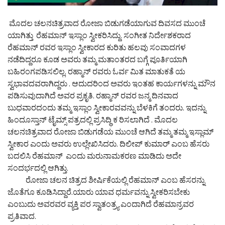
ಮೊದಲ ಚಲನಚಿತ್ರವಾದ ರೋಜಾ ಬಿಡುಗಡೆಯಾಗುವ ದಿವಸದ ಮುಂಚೆ
ಯಾಗಿತ್ತು ರೆಹಮಾನ್ ಇಸ್ಲಾಂ ಸ್ವೀಕರಿಸಿದ್ದು. ಸಂಗೀತ ನಿರ್ದೇಶಕರಾದ
ರೆಹಮಾನ್ ರವರ ಇಸ್ಲಾಂ ಸ್ವೀಕಾರದ ಕುರಿತು ಹಲವು ಸಂವಾದಗಳ
ನಡೆದಿದ್ದರೂ ಕೂಡ ಅವರು ತಮ್ಮ ಮತಾಂತರದ ಬಗ್ಗೆ ಪೂರ್ತಿಯಾಗಿ
ಬಹಿರಂಗಪಡಿಸಲಿಲ್ಲ. ರಹ್ಮಾನ್ ರವರು ಓರ್ವ ಮಿತ ಮಾತುಕತೆ ಯ
ಸ್ವಭಾವದವರಾಗಿದ್ದರು . ಆದುದರಿಂದ ಅವರು ಇಂತಹ ಕಾರ್ಯಗಳನ್ನು ಮೌನ
ಪಡಿಸುವುದಾಗಿದೆ ಅವರ ಪ್ರಕೃತಿ. ರಹ್ಮಾನ್ ರವರ ಜನ್ಮ ದಿನವಾದ
ಬುಧವಾರದಂದು ತಮ್ಮ ಇಸ್ಲಾಂ ಸ್ವೀಕಾರವವನ್ನು ಬೆಳಕಿಗೆ ತಂದರು. ಇದನ್ನು
ಹಿಂದೂಸ್ತಾನ್ ಟೈಮ್ಸ್ ಪತ್ರದಲ್ಲಿ ಪ್ರಸಿದ್ಧಿ ಕ ರಿಸಲಾಗಿದೆ . ಮೊದಲ
ಚಲನಚಿತ್ರವಾದ ರೋಜಾ ಬಿಡುಗಡೆಯ ಮುಂಚೆ ಆಗಿದೆ ತಮ್ಮ ತಮ್ಮ ಇಸ್ಲಾಮ್
ಸ್ವೀಕಾರ ಎಂದು ಅವರು ಉಲ್ಲೇಖಿಸಿದರು. ದಿಲೀಪ್ ಕುಮಾರ್ ಎಂಬ ಹೆಸರು
ಬದಲಿಸಿ ರೆಹಮಾನ್ ಎಂದು ಮರುನಾಮಕರಣ ಮಾಡಿದು ಅದೇ
ಸಂದರ್ಭದಲ್ಲಿ ಆಗಿತ್ತು.
ರೋಜಾ ಚಲನ ಚಿತ್ರದ ಶೀರ್ಷಿಕೆಯಲ್ಲಿ ರೆಹಮಾನ್ ಎಂಬ ಹೆಸರನ್ನು
ಜೊತೆಗೂ ಕೂಡಿಸಿದ್ದಾರೆ.ಯಾರು ಯಾವ ಧರ್ಮವನ್ನು ಸ್ವೀಕರಿಸಬೇಕು
ಎಂಬುದು ಅವರವರ ವ್ಯಕ್ತಿ ಪರ ಸ್ವಾತಂತ್ರ್ಯ ಎಂದಾಗಿದೆ ರೆಹಮಾನ್ರವರ
ಪ್ರತಿವಾದ.