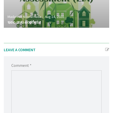
Madannur Noorul Huda
Aug 14, 2020
ಇಐಎ (EIA) ಎಂದರೇನು?
LEAVE A COMMENT
Comment *