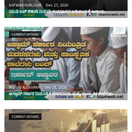
SAFWAN KUDLOOR
Dec 27, 2020
ಯುಪಿ ಲವ್ ಜಿಹಾದಿ ನಿಯಮ ಸಂವಿಧಾನದ ಅಡಿಪಾಯಕ್ಕೆ ಅಪಾಯ.
CURRENT AFFAIRS
IRSHAD AJJAVARA
Dec 15, 2020
ಅಸ್ಸಾಮ್ ಸರ್ಕಾರ ನಿಯಂತ್ರಿತ ಮದರಸಗಳು ಮತ್ತು ಸಾಂಸ್ಕೃತಿಕ ಶಾಲೆಗಳು...
CURRENT AFFAIRS