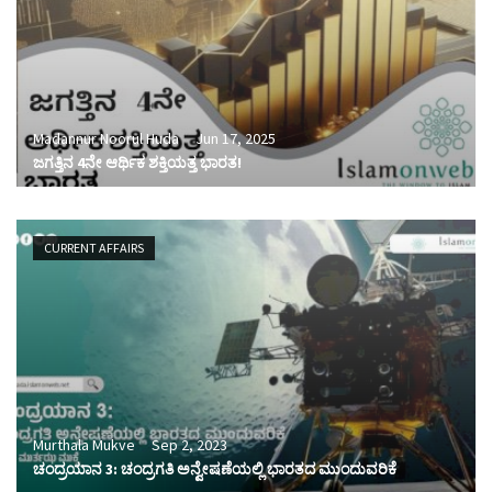
Madannur Noorul Huda
Jun 17, 2025
ಜಗತ್ತಿನ 4ನೇ ಆರ್ಥಿಕ ಶಕ್ತಿಯತ್ತ ಭಾರತ!
CURRENT AFFAIRS
Murthala Mukve
Sep 2, 2023
ಚಂದ್ರಯಾನ 3: ಚಂದ್ರಗತಿ ಅನ್ವೇಷಣೆಯಲ್ಲಿ ಭಾರತದ ಮುಂದುವರಿಕೆ