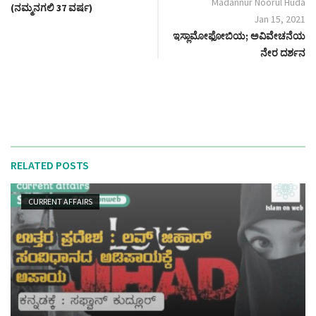
Madannur Noorul Huda
(ನಮ್ಮನಗಲಿ 37 ವರ್ಷ)
Jan 15, 2021
ಇಸ್ಲಾಮೋಫೋಬಿಯ; ಅವಿವೇಚನೆಯ
ನೇರ ದರ್ಶನ
RELATED POSTS
CURRENT AFFAIRS