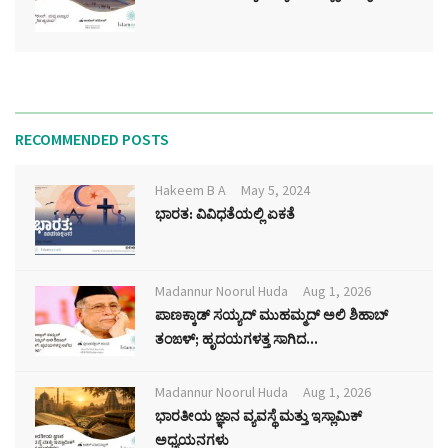
RECOMMENDED POSTS
Hakeem B A
May 5, 2024
ಭಾರತ: ವಿವಿಧತೆಯಲ್ಲಿ ಏಕತೆ
Madannur Noorul Huda
Aug 1, 2026
ಪಾಣಕ್ಕಾಡ್ ಸಯ್ಯದ್ ಮುಹಮ್ಮದ್ ಅಲಿ ಶಿಹಾಬ್
ತಂಙಳ್; ಹೃದಯಗಳತ್ತ ಸಾಗಿದ...
Madannur Noorul Huda
Aug 1, 2026
ಭಾರತೀಯ ಜ್ಞಾನ ವ್ಯವಸ್ಥೆ ಮತ್ತು ಇಸ್ಲಾಮಿಕ್
ಅಧ್ಯಯನಗಳು