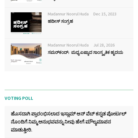
Madannur Noorul Huda
Dec 15, 2023
ಹದೀಸ್ ಸಂಗ್ರಹ
Madannur Noorul Huda
Jul 28, 2026
ಸಮರ್‌ಕಂದ್: ಮಧ್ಯ ಏಷ್ಯಾದ ಸಾಂಸ್ಕೃತಿಕ ಹೃದಯ
VOTING POLL
ಹೊಸದಾಗಿ ಪ್ರಾರಂಭಿಸಲಾದ ಇಸ್ಲಾಮ್ ಆನ್ ವೆಬ್ ಕನ್ನಡ ಪೋರ್ಟಲ್‌
ನೊಂದಿಗೆ ನಿಮ್ಮ ಅನುಭವವನ್ನು ನೀವು ಹೇಗೆ ಮೌಲ್ಯಮಾಪನ
ಮಾಡುತ್ತೀರಿ.