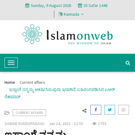
Sunday, 9 August 2026
25 Safar 1448
Kannada
T
o
g
Home
Current affairs
g
ಇಸ್ಲಾಂಗೆ ನನ್ನನ್ನು ಆಕರ್ಷಿಸಿರುವುದು ಇದಾಗಿದೆ: ಬಹಿರಂಗಪಡಿಸಿದ ಎಆರ್
l
ರೆಹಮಾನ್.
e
N
CURRENT AFFAIRS
a
v
SAWAD KUDDUPADAVU
Jan 14, 2021 - 12:55
1793
i