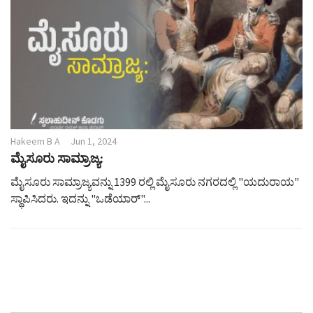
g
a
t
i
o
n
Hakeem B A
Jun 1, 2024
ಮೈಸೂರು ಸಾಮ್ರಾಜ್ಯ:
ಮೈಸೂರು ಸಾಮ್ರಾಜ್ಯವನ್ನು 1399 ರಲ್ಲಿ ಮೈಸೂರು ನಗರದಲ್ಲಿ "ಯದುರಾಯ"
ಸ್ಥಾಪಿಸಿದರು. ಇದನ್ನು "ಒಡೆಯಾರ್"...