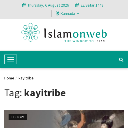
Thursday, 6 August 2026
22 Safar 1448
Kannada
T
o
g
Home
kayitribe
g
l
Tag:
kayitribe
e
N
a
v
HISTORY
i