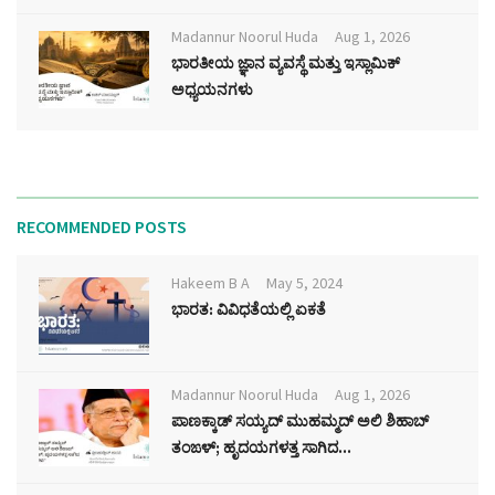
Madannur Noorul Huda
Aug 1, 2026
ಭಾರತೀಯ ಜ್ಞಾನ ವ್ಯವಸ್ಥೆ ಮತ್ತು ಇಸ್ಲಾಮಿಕ್
ಅಧ್ಯಯನಗಳು
RECOMMENDED POSTS
Hakeem B A
May 5, 2024
ಭಾರತ: ವಿವಿಧತೆಯಲ್ಲಿ ಏಕತೆ
Madannur Noorul Huda
Aug 1, 2026
ಪಾಣಕ್ಕಾಡ್ ಸಯ್ಯದ್ ಮುಹಮ್ಮದ್ ಅಲಿ ಶಿಹಾಬ್
ತಂಙಳ್; ಹೃದಯಗಳತ್ತ ಸಾಗಿದ...