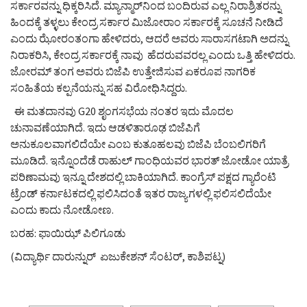
ಸರ್ಕಾರವನ್ನು ಧಿಕ್ಕರಿಸಿದೆ. ಮ್ಯಾನ್ಮಾರ್‌ನಿಂದ ಬಂದಿರುವ ಎಲ್ಲ ನಿರಾಶ್ರಿತರನ್ನು
ಹಿಂದಕ್ಕೆ ತಳ್ಳಲು ಕೇಂದ್ರ ಸರ್ಕಾರ ಮಿಜೋರಾಂ ಸರ್ಕಾರಕ್ಕೆ ಸೂಚನೆ ನೀಡಿದೆ
ಎಂದು ಝೋರಂತಂಗಾ ಹೇಳಿದರು, ಆದರೆ ಅವರು ಸಾರಾಸಗಟಾಗಿ ಅದನ್ನು
ನಿರಾಕರಿಸಿ, ಕೇಂದ್ರ ಸರ್ಕಾರಕ್ಕೆ ನಾವು ಹೆದರುವವರಲ್ಲ ಎಂದು ಒತ್ತಿ ಹೇಳಿದರು.
ಜೋರಮ್‌ ತಂಗ ಅವರು ಬಿಜೆಪಿ ಉತ್ತೇಜಿಸುವ ಏಕರೂಪ ನಾಗರಿಕ
ಸಂಹಿತೆಯ ಕಲ್ಪನೆಯನ್ನು ಸಹ ವಿರೋಧಿಸಿದ್ದರು.
ಈ ಮತದಾನವು G20 ಶೃಂಗಸಭೆಯ ನಂತರ ಇದು ಮೊದಲ
ಚುನಾವಣೆಯಾಗಿದೆ. ಇದು ಆಡಳಿತಾರೂಢ ಬಿಜೆಪಿಗೆ
ಅನುಕೂಲವಾಗಲಿದೆಯೇ ಎಂಬ ಕುತೂಹಲವು ಬಿಜೆಪಿ ಬೆಂಬಲಿಗರಿಗೆ
ಮೂಡಿದೆ. ಇನ್ನೊಂದೆಡೆ ರಾಹುಲ್ ಗಾಂಧಿಯವರ ಭಾರತ್ ಜೋಡೋ ಯಾತ್ರೆ
ಪರಿಣಾಮವು ಇನ್ನೂ ದೇಶದಲ್ಲಿ ಬಾಕಿಯಾಗಿದೆ. ಕಾಂಗ್ರೆಸ್ ಪಕ್ಷದ ಗ್ಯಾರೆಂಟಿ
ಟ್ರೆಂಡ್ ಕರ್ನಾಟಕದಲ್ಲಿ ಫಲಿಸಿದಂತೆ ಇತರ ರಾಜ್ಯಗಳಲ್ಲಿ ಫಲಿಸಲಿದೆಯೇ
ಎಂದು ಕಾದು ನೋಡೋಣ.
ಬರಹ: ಫಾಯಿಝ್ ಪಿಲಿಗೂಡು
(ವಿದ್ಯಾರ್ಥಿ ದಾರುನ್ನುರ್ ಏಜುಕೇಶನ್ ಸೆಂಟರ್, ಕಾಶಿಪಟ್ನ)