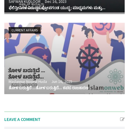
SAFWAN KUDLOOR
Dec 16, 2023
ಫೆಲಿಸ್ತೀನಿಗಳ ವಿರುದ್ಧದ ಪ್ರೋಪಗಂಡ ಯುದ್ಧ ; ಮಾಧ್ಯಮಗಳು ಮತ್ತು...
CURRENT AFFAIRS
Madannur Noorul Huda
Jun 16, 2025
ತೋಳ ಬರುತ್ತಿದೆ ...ತೋಳ ಬರುತ್ತಿದೆ... ಕಪಟ ರಾಜಕಾರಣ
LEAVE A COMMENT