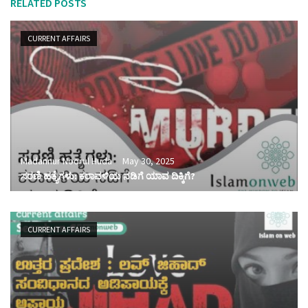
RELATED POSTS
CURRENT AFFAIRS
Madannur Noorul Huda
May 30, 2025
ಸರಣಿ ಹತ್ಯೆಗಳು: ಕರಾವಳಿಯ ನಡಿಗೆ ಯಾವ ದಿಕ್ಕಿಗೆ?
CURRENT AFFAIRS