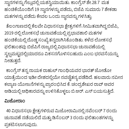
ಸ್ಥಾನಗಳನ್ನು ಗೆಲ್ಲುವಲ್ಲಿ ಯಶಸ್ವಿಯಾಯಿತು. ಕಾಂಗ್ರೆಸ್ ಶೇ.28.7 ಮತ
ಹಂಚಿಕೆಯೊಂದಿಗೆ 19 ಸ್ಥಾನಗಳನ್ನು ಪಡೆದು, ಬಿಜೆಪಿ ಸುಮಾರು 7 ಶೇಕಡಾ
ಮತಗಳನ್ನು ಪಡೆದು ಕೇವಲ ಒಂದು ಸ್ಥಾನವನ್ನು ಗಳಿಸಿತ್ತು.
ತೆಲಂಗಾಣದಲ್ಲಿ ಕೆಲವೇ ವಿಧಾನಸಭಾ ಕ್ಷೇತ್ರಗಳಿಗೆ ಸೀಮಿತವಾಗಿದ್ದ ಬಿಜೆಪಿ,
2019 ರಲ್ಲಿ ಲೋಕಸಭೆ ಚುನಾವಣೆಯಲ್ಲಿ ಪ್ರಭಾವಶಾಲಿ ಮತಗಳ
ಹಂಚಿಕೆಯಲ್ಲಿ ದೊಡ್ಡ ಸಂಖ್ಯೆ ತನ್ನದಾಗಿಸಿಕೊಂಡಿತು. ಕಳೆದ ಲೋಕಸಭೆ
ಫಲಿತಾಂಶವು ಬಿಜೆಪಿಗೆ ರಾಜ್ಯದಲ್ಲಿ ವಿಧಾನಸಭಾ ಚುನಾವಣೆಯಲ್ಲಿ
ಸ್ವಲ್ಪಮಟ್ಟದಲ್ಲಿಯಾದರೂ ವಿಕಸನಗೊಳಿಸಬಹುದು ಎಂಬ ಭರವಸೆಯನ್ನು
ನೀಡುತ್ತದೆ.
ಕಾಂಗ್ರೆಸ್ ತನ್ನ ನಾಯಕ ರಾಹುಲ್ ಗಾಂಧಿಯವರ ಭಾರತ್ ಜೋಡೋ
ಯಾತ್ರೆಯಿಂದ ಇಡೀ ದೇಶದಲ್ಲಿಯೇ ನವಚೈತನ್ಯ ಪಡೆದಿದೆ. ಹಲವಾರು ನವೀನ
ಕಲ್ಯಾಣ ಯೋಜನೆಗಳನ್ನು ಪ್ರಾರಂಭಿಸಿದ ಕೆ. ಚಂದ್ರಶೇಖರ ರಾವ್ ಅವರ
ಅಡಿಯಲ್ಲಿ ಅಧಿಕಾರವನ್ನು ಉಳಿಸಿಕೊಳ್ಳಲು ಬಿ.ಆರ್. ಎಸ್ ಬಯಸುತ್ತಿದೆ.
ಮಿಜೋರಾಂ
40 ವಿಧಾನಸಭಾ ಕ್ಷೇತ್ರಗಳಿರುವ ಮಿಜೋರಾಮಿನಲ್ಲಿ ನವೆಂಬರ್ 7 ರಂದು
ಚುನಾವಣೆ ನಡೆಯಲಿದೆ ಮತ್ತು ಡಿಸೆಂಬರ್ 3 ರಂದು ಫಲಿತಾಂಶಗಳನ್ನು
ಪ್ರಕಟಿಸಲಾಗುವುದು.