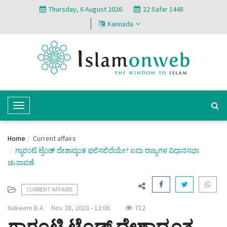
Thursday, 6 August 2026
22 Safar 1448
Kannada
T
o
g
Home
Current affairs
g
ಗ್ಯಾರಂಟಿ ಟ್ರೆಂಡ್ ದೇಶಾದ್ಯಂತ ಫಲಿಸಲಿದೆಯೇ? ಐದು ರಾಜ್ಯಗಳ ವಿಧಾನಸಭಾ
l
ಚುನಾವಣೆ
e
N
CURRENT AFFAIRS
a
v
Hakeem B A
Nov 28, 2023 - 12:06
712
i