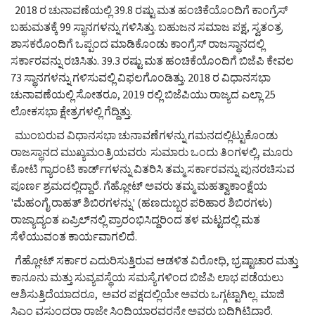
2018 ರ ಚುನಾವಣೆಯಲ್ಲಿ 39.8 ರಷ್ಟು ಮತ ಹಂಚಿಕೆಯೊಂದಿಗೆ ಕಾಂಗ್ರೆಸ್
ಬಹುಮತಕ್ಕೆ 99 ಸ್ಥಾನಗಳನ್ನು ಗಳಿಸಿತ್ತು. ಬಹುಜನ ಸಮಾಜ ಪಕ್ಷ, ಸ್ವತಂತ್ರ
ಶಾಸಕರೊಂದಿಗೆ ಒಪ್ಪಂದ ಮಾಡಿಕೊಂಡು ಕಾಂಗ್ರೆಸ್ ರಾಜಸ್ಥಾನದಲ್ಲಿ
ಸರ್ಕಾರವನ್ನು ರಚಿಸಿತು. 39.3 ರಷ್ಟು ಮತ ಹಂಚಿಕೆಯೊಂದಿಗೆ ಬಿಜೆಪಿ ಕೇವಲ
73 ಸ್ಥಾನಗಳನ್ನು ಗಳಿಸುವಲ್ಲಿ ವಿಫಲಗೊಂಡಿತ್ತು. 2018 ರ ವಿಧಾನಸಭಾ
ಚುನಾವಣೆಯಲ್ಲಿ ಸೋತರೂ, 2019 ರಲ್ಲಿ ಬಿಜೆಪಿಯು ರಾಜ್ಯದ ಎಲ್ಲಾ 25
ಲೋಕಸಭಾ ಕ್ಷೇತ್ರಗಳಲ್ಲಿ ಗೆದ್ದಿತ್ತು.
ಮುಂಬರುವ ವಿಧಾನಸಭಾ ಚುನಾವಣೆಗಳನ್ನು ಗಮನದಲ್ಲಿಟ್ಟುಕೊಂಡು
ರಾಜಸ್ಥಾನದ ಮುಖ್ಯಮಂತ್ರಿಯವರು ಸುಮಾರು ಒಂದು ತಿಂಗಳಲ್ಲಿ, ಮೂರು
ಕೋಟಿ ಗ್ಯಾರಂಟಿ ಕಾರ್ಡ್‌ಗಳನ್ನು ವಿತರಿಸಿ ತಮ್ಮ ಸರ್ಕಾರವನ್ನು ಪುನರಚಿಸುವ
ಪೂರ್ಣ ಶ್ರಮದಲ್ಲಿದ್ದಾರೆ. ಗೆಹ್ಲೋಟ್ ಅವರು ತಮ್ಮ ಮಹತ್ವಾಕಾಂಕ್ಷೆಯ
'ಮೆಹಂಗೈ ರಾಹತ್ ಶಿಬಿರಗಳನ್ನು' (ಹಣದುಬ್ಬರ ಪರಿಹಾರ ಶಿಬಿರಗಳು)
ರಾಜ್ಯಾದ್ಯಂತ ಏಪ್ರಿಲ್‌ನಲ್ಲಿ ಪ್ರಾರಂಭಿಸಿದ್ದರಿಂದ ತಳ ಮಟ್ಟದಲ್ಲಿ ಮತ
ಸೆಳೆಯುವಂತ ಕಾರ್ಯವಾಗಲಿದೆ.
ಗೆಹ್ಲೋಟ್ ಸರ್ಕಾರ ಎದುರಿಸುತ್ತಿರುವ ಆಡಳಿತ ವಿರೋಧಿ, ಭ್ರಷ್ಟಾಚಾರ ಮತ್ತು
ಕಾನೂನು ಮತ್ತು ಸುವ್ಯವಸ್ಥೆಯ ಸಮಸ್ಯೆಗಳಿಂದ ಬಿಜೆಪಿ ಲಾಭ ಪಡೆಯಲು
ಆಶಿಸುತ್ತಿದೆಯಾದರೂ, ಅವರ ಪಕ್ಷದಲ್ಲಿಯೇ ಅವರು ಒಗ್ಗಟ್ಟಾಗಿಲ್ಲ. ಮಾಜಿ
ಸಿಎಂ ವಸುಂಧರಾ ರಾಜೇ ಸಿಂಧಿಯಾರವರನ್ನೇ ಅವರು ಬದಿಗಿಟ್ಟಿದ್ದಾರೆ.