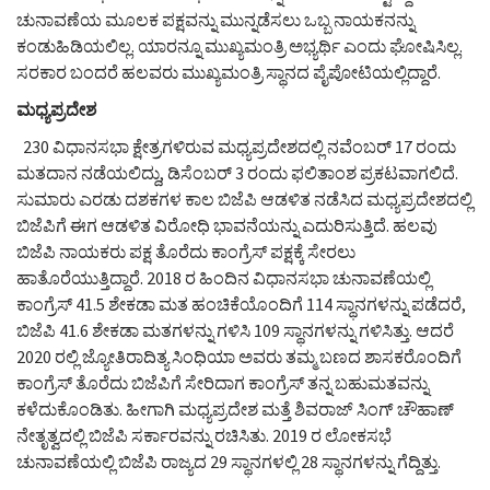
ಚುನಾವಣೆಯ ಮೂಲಕ ಪಕ್ಷವನ್ನು ಮುನ್ನಡೆಸಲು ಒಬ್ಬ ನಾಯಕನನ್ನು
ಕಂಡುಹಿಡಿಯಲಿಲ್ಲ. ಯಾರನ್ನೂ ಮುಖ್ಯಮಂತ್ರಿ ಅಭ್ಯರ್ಥಿ ಎಂದು ಘೋಷಿಸಿಲ್ಲ.
ಸರಕಾರ ಬಂದರೆ ಹಲವರು ಮುಖ್ಯಮಂತ್ರಿ ಸ್ಥಾನದ ಪೈಪೋಟಿಯಲ್ಲಿದ್ದಾರೆ.
ಮಧ್ಯಪ್ರದೇಶ
230 ವಿಧಾನಸಭಾ ಕ್ಷೇತ್ರಗಳಿರುವ ಮಧ್ಯಪ್ರದೇಶದಲ್ಲಿ ನವೆಂಬರ್ 17 ರಂದು
ಮತದಾನ ನಡೆಯಲಿದ್ದು, ಡಿಸೆಂಬರ್ 3 ರಂದು ಫಲಿತಾಂಶ ಪ್ರಕಟವಾಗಲಿದೆ.
ಸುಮಾರು ಎರಡು ದಶಕಗಳ ಕಾಲ ಬಿಜೆಪಿ ಆಡಳಿತ ನಡೆಸಿದ ಮಧ್ಯಪ್ರದೇಶದಲ್ಲಿ
ಬಿಜೆಪಿಗೆ ಈಗ ಆಡಳಿತ ವಿರೋಧಿ ಭಾವನೆಯನ್ನು ಎದುರಿಸುತ್ತಿದೆ. ಹಲವು
ಬಿಜೆಪಿ ನಾಯಕರು ಪಕ್ಷ ತೊರೆದು ಕಾಂಗ್ರೆಸ್ ಪಕ್ಷಕ್ಕೆ ಸೇರಲು
ಹಾತೊರೆಯುತ್ತಿದ್ದಾರೆ. 2018 ರ ಹಿಂದಿನ ವಿಧಾನಸಭಾ ಚುನಾವಣೆಯಲ್ಲಿ
ಕಾಂಗ್ರೆಸ್ 41.5 ಶೇಕಡಾ ಮತ ಹಂಚಿಕೆಯೊಂದಿಗೆ 114 ಸ್ಥಾನಗಳನ್ನು ಪಡೆದರೆ,
ಬಿಜೆಪಿ 41.6 ಶೇಕಡಾ ಮತಗಳನ್ನು ಗಳಿಸಿ 109 ಸ್ಥಾನಗಳನ್ನು ಗಳಿಸಿತ್ತು. ಆದರೆ
2020 ರಲ್ಲಿ ಜ್ಯೋತಿರಾದಿತ್ಯ ಸಿಂಧಿಯಾ ಅವರು ತಮ್ಮ ಬಣದ ಶಾಸಕರೊಂದಿಗೆ
ಕಾಂಗ್ರೆಸ್ ತೊರೆದು ಬಿಜೆಪಿಗೆ ಸೇರಿದಾಗ ಕಾಂಗ್ರೆಸ್ ತನ್ನ ಬಹುಮತವನ್ನು
ಕಳೆದುಕೊಂಡಿತು. ಹೀಗಾಗಿ ಮಧ್ಯಪ್ರದೇಶ ಮತ್ತೆ ಶಿವರಾಜ್ ಸಿಂಗ್ ಚೌಹಾಣ್
ನೇತೃತ್ವದಲ್ಲಿ ಬಿಜೆಪಿ ಸರ್ಕಾರವನ್ನು ರಚಿಸಿತು. 2019 ರ ಲೋಕಸಭೆ
ಚುನಾವಣೆಯಲ್ಲಿ ಬಿಜೆಪಿ ರಾಜ್ಯದ 29 ಸ್ಥಾನಗಳಲ್ಲಿ 28 ಸ್ಥಾನಗಳನ್ನು ಗೆದ್ದಿತ್ತು.