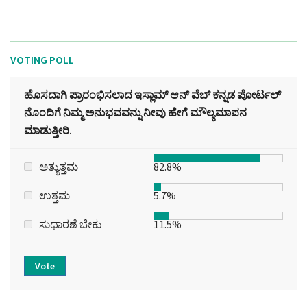
VOTING POLL
ಹೊಸದಾಗಿ ಪ್ರಾರಂಭಿಸಲಾದ ಇಸ್ಲಾಮ್ ಆನ್ ವೆಬ್ ಕನ್ನಡ ಪೋರ್ಟಲ್‌
ನೊಂದಿಗೆ ನಿಮ್ಮ ಅನುಭವವನ್ನು ನೀವು ಹೇಗೆ ಮೌಲ್ಯಮಾಪನ
ಮಾಡುತ್ತೀರಿ.
ಅತ್ಯುತ್ತಮ
82.8%
ಉತ್ತಮ
5.7%
ಸುಧಾರಣೆ ಬೇಕು
11.5%
Vote