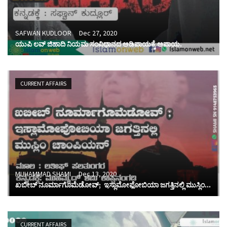
SAFWAN KUDLOOR
Dec 27, 2020
ಯುಪಿ ಲವ್ ಜಿಹಾದಿ ನಿಯಮ ಸಂವಿಧಾನದ ಅಡಿಪಾಯಕ್ಕೆ ಅಪಾಯ.
CURRENT AFFAIRS
MUHAMMAD SHAMI
Dec 13, 2020
ಖಬೀಬ್ ನೂರ್ಮಾಗೊಮೆಡೋವ್; ಇಸ್ಲಾಮೋಫೋಬಿಯಾ ಜಗತ್ತಿನಲ್ಲಿ ಮುಸ್ಲಿಂ...
CURRENT AFFAIRS