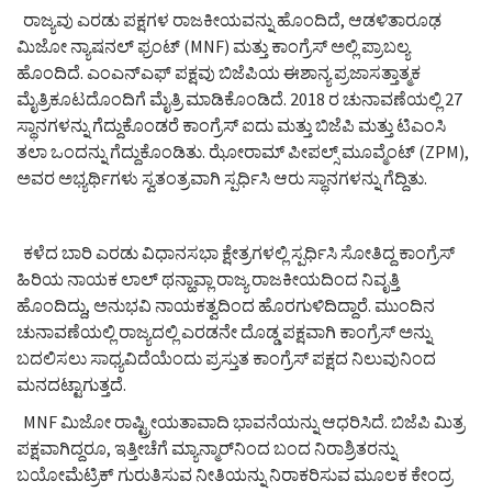
ರಾಜ್ಯವು ಎರಡು ಪಕ್ಷಗಳ ರಾಜಕೀಯವನ್ನು ಹೊಂದಿದೆ, ಆಡಳಿತಾರೂಢ
ಮಿಜೋ ನ್ಯಾಷನಲ್ ಫ್ರಂಟ್ (MNF) ಮತ್ತು ಕಾಂಗ್ರೆಸ್ ಅಲ್ಲಿ ಪ್ರಾಬಲ್ಯ
ಹೊಂದಿದೆ. ಎಂಎನ್‌ಎಫ್ ಪಕ್ಷವು ಬಿಜೆಪಿಯ ಈಶಾನ್ಯ ಪ್ರಜಾಸತ್ತಾತ್ಮಕ
ಮೈತ್ರಿಕೂಟದೊಂದಿಗೆ ಮೈತ್ರಿ ಮಾಡಿಕೊಂಡಿದೆ. 2018 ರ ಚುನಾವಣೆಯಲ್ಲಿ 27
ಸ್ಥಾನಗಳನ್ನು ಗೆದ್ದುಕೊಂಡರೆ ಕಾಂಗ್ರೆಸ್ ಐದು ಮತ್ತು ಬಿಜೆಪಿ ಮತ್ತು ಟಿಎಂಸಿ
ತಲಾ ಒಂದನ್ನು ಗೆದ್ದುಕೊಂಡಿತು. ಝೋರಾಮ್ ಪೀಪಲ್ಸ್ ಮೂವ್ಮೆಂಟ್ (ZPM),
ಅವರ ಅಭ್ಯರ್ಥಿಗಳು ಸ್ವತಂತ್ರವಾಗಿ ಸ್ಪರ್ಧಿಸಿ ಆರು ಸ್ಥಾನಗಳನ್ನು ಗೆದ್ದಿತು.
ಕಳೆದ ಬಾರಿ ಎರಡು ವಿಧಾನಸಭಾ ಕ್ಷೇತ್ರಗಳಲ್ಲಿ ಸ್ಪರ್ಧಿಸಿ ಸೋತಿದ್ದ ಕಾಂಗ್ರೆಸ್
ಹಿರಿಯ ನಾಯಕ ಲಾಲ್ ಥನ್ಹಾವ್ಲಾ ರಾಜ್ಯ ರಾಜಕೀಯದಿಂದ ನಿವೃತ್ತಿ
ಹೊಂದಿದ್ದು, ಅನುಭವಿ ನಾಯಕತ್ವದಿಂದ ಹೊರಗುಳಿದಿದ್ದಾರೆ. ಮುಂದಿನ
ಚುನಾವಣೆಯಲ್ಲಿ ರಾಜ್ಯದಲ್ಲಿ ಎರಡನೇ ದೊಡ್ಡ ಪಕ್ಷವಾಗಿ ಕಾಂಗ್ರೆಸ್ ಅನ್ನು
ಬದಲಿಸಲು ಸಾಧ್ಯವಿದೆಯೆಂದು ಪ್ರಸ್ತುತ ಕಾಂಗ್ರೆಸ್ ಪಕ್ಷದ ನಿಲುವುನಿಂದ
ಮನದಟ್ಟಾಗುತ್ತದೆ.
MNF ಮಿಜೋ ರಾಷ್ಟ್ರೀಯತಾವಾದಿ ಭಾವನೆಯನ್ನು ಆಧರಿಸಿದೆ. ಬಿಜೆಪಿ ಮಿತ್ರ
ಪಕ್ಷವಾಗಿದ್ದರೂ, ಇತ್ತೀಚೆಗೆ ಮ್ಯಾನ್ಮಾರ್‌ನಿಂದ ಬಂದ ನಿರಾಶ್ರಿತರನ್ನು
ಬಯೋಮೆಟ್ರಿಕ್ ಗುರುತಿಸುವ ನೀತಿಯನ್ನು ನಿರಾಕರಿಸುವ ಮೂಲಕ ಕೇಂದ್ರ