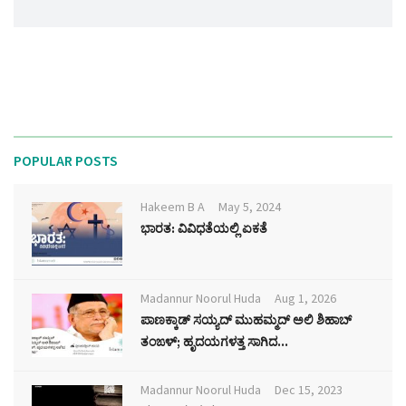
POPULAR POSTS
Hakeem B A
May 5, 2024
ಭಾರತ: ವಿವಿಧತೆಯಲ್ಲಿ ಏಕತೆ
Madannur Noorul Huda
Aug 1, 2026
ಪಾಣಕ್ಕಾಡ್ ಸಯ್ಯದ್ ಮುಹಮ್ಮದ್ ಅಲಿ ಶಿಹಾಬ್
ತಂಙಳ್; ಹೃದಯಗಳತ್ತ ಸಾಗಿದ...
Madannur Noorul Huda
Dec 15, 2023