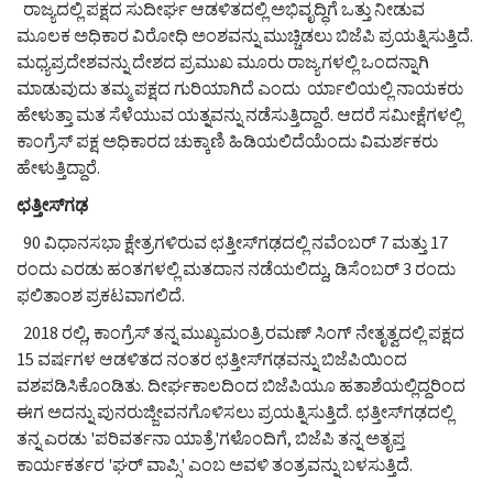
ರಾಜ್ಯದಲ್ಲಿ ಪಕ್ಷದ ಸುದೀರ್ಘ ಆಡಳಿತದಲ್ಲಿ ಅಭಿವೃದ್ಧಿಗೆ ಒತ್ತು ನೀಡುವ
ಮೂಲಕ ಅಧಿಕಾರ ವಿರೋಧಿ ಅಂಶವನ್ನು ಮುಚ್ಚಿಡಲು ಬಿಜೆಪಿ ಪ್ರಯತ್ನಿಸುತ್ತಿದೆ.
ಮಧ್ಯಪ್ರದೇಶವನ್ನು ದೇಶದ ಪ್ರಮುಖ ಮೂರು ರಾಜ್ಯಗಳಲ್ಲಿ ಒಂದನ್ನಾಗಿ
ಮಾಡುವುದು ತಮ್ಮ ಪಕ್ಷದ ಗುರಿಯಾಗಿದೆ ಎಂದು ರ್ಯಾಲಿಯಲ್ಲಿ ನಾಯಕರು
ಹೇಳುತ್ತಾ ಮತ ಸೆಳೆಯುವ ಯತ್ನವನ್ನು ನಡೆಸುತ್ತಿದ್ದಾರೆ. ಆದರೆ ಸಮೀಕ್ಷೆಗಳಲ್ಲಿ
ಕಾಂಗ್ರೆಸ್ ಪಕ್ಷ ಅಧಿಕಾರದ ಚುಕ್ಕಾಣಿ ಹಿಡಿಯಲಿದೆಯೆಂದು ವಿಮರ್ಶಕರು
ಹೇಳುತ್ತಿದ್ದಾರೆ.
ಛತ್ತೀಸ್‌ಗಢ
90 ವಿಧಾನಸಭಾ ಕ್ಷೇತ್ರಗಳಿರುವ ಛತ್ತೀಸ್‌ಗಢದಲ್ಲಿ ನವೆಂಬರ್ 7 ಮತ್ತು 17
ರಂದು ಎರಡು ಹಂತಗಳಲ್ಲಿ ಮತದಾನ ನಡೆಯಲಿದ್ದು, ಡಿಸೆಂಬರ್ 3 ರಂದು
ಫಲಿತಾಂಶ ಪ್ರಕಟವಾಗಲಿದೆ.
2018 ರಲ್ಲಿ, ಕಾಂಗ್ರೆಸ್ ತನ್ನ ಮುಖ್ಯಮಂತ್ರಿ ರಮಣ್ ಸಿಂಗ್ ನೇತೃತ್ವದಲ್ಲಿ ಪಕ್ಷದ
15 ವರ್ಷಗಳ ಆಡಳಿತದ ನಂತರ ಛತ್ತೀಸ್‌ಗಢವನ್ನು ಬಿಜೆಪಿಯಿಂದ
ವಶಪಡಿಸಿಕೊಂಡಿತು. ದೀರ್ಘಕಾಲದಿಂದ ಬಿಜೆಪಿಯೂ ಹತಾಶೆಯಲ್ಲಿದ್ದರಿಂದ
ಈಗ ಅದನ್ನು ಪುನರುಜ್ಜೀವನಗೊಳಿಸಲು ಪ್ರಯತ್ನಿಸುತ್ತಿದೆ. ಛತ್ತೀಸ್‌ಗಢದಲ್ಲಿ
ತನ್ನ ಎರಡು 'ಪರಿವರ್ತನಾ ಯಾತ್ರೆ'ಗಳೊಂದಿಗೆ, ಬಿಜೆಪಿ ತನ್ನ ಅತೃಪ್ತ
ಕಾರ್ಯಕರ್ತರ 'ಘರ್ ವಾಪ್ಸಿ' ಎಂಬ ಅವಳಿ ತಂತ್ರವನ್ನು ಬಳಸುತ್ತಿದೆ.